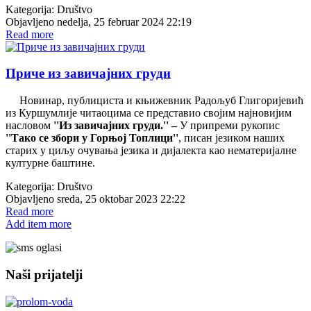
Kategorija:
Društvo
Objavljeno nedelja, 25 februar 2024 22:19
Read more
Приче из завичајних груди
Новинар, публициста и књижевник Радољуб Глигоријевић
из Куршумлије читаоцима се представио својим најновијим
насловом
''Из завичајних груди.'' –
У припреми рукопис
''Тако се збори у Горњој Топлици''
, писан језиком наших
старих у циљу очувања језика и дијалекта као нематеријалне
културне баштине.
Kategorija:
Društvo
Objavljeno sreda, 25 oktobar 2023 22:22
Read more
Add item more
Naši prijatelji