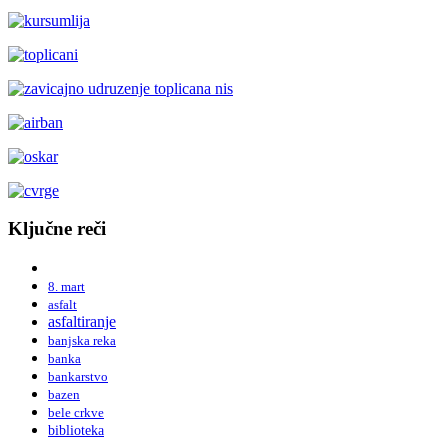
Ključne reči
8. mart
asfalt
asfaltiranje
banjska reka
banka
bankarstvo
bazen
bele crkve
biblioteka