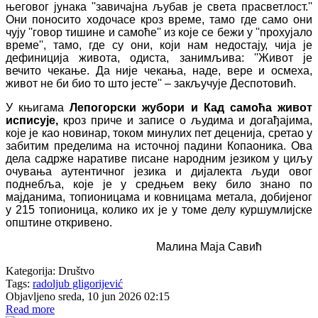
његовог јунака ''завичајна љубав је света прасветлост.''
Они поносито ходочасе кроз време, тамо где само они
чују ''говор тишине и самоће'' из које се бежи у ''прохујало
време'', тамо, где су они, који нам недостају, чија је
дефиниција живота, одиста, занимљива: ''Живот је
вечито чекање. Да није чекања, наде, вере и осмеха,
живот не би био то што јесте'' – закључује Деспотовић.
У књигама
Лепогорски жубори и Кад самоћа живот
исписује,
кроз приче и записе о људима и догађајима,
које је као новинар, током минулих пет деценија, сретао у
забитим пределима на источној падини Копаоника. Ова
дела садрже наративе писане народним језиком у циљу
очувања аутентичног језика и дијалекта људи овог
поднебља, које је у средњем веку било знано по
мајданима, топионицама и ковницама метала, добијеног
у 215 топионица, колико их је у томе делу куршумлијске
општине откривено.
Малина Маја Савић
Kategorija:
Društvo
Tags:
radoljub gligorijević
Objavljeno sreda, 10 jun 2026 02:15
Read more