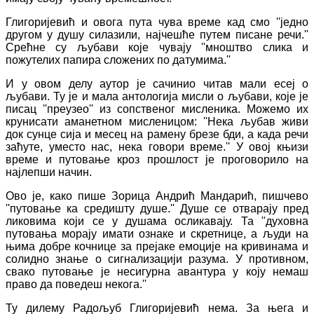
Глигоријевић и овога пута чува време кад смо ''једно
другом у душу силазили, најчешће путем писане речи.''
Срећне су љубави које чувају ''мноштво слика и
пожутелих папира сложених по датумима.''
И у овом делу аутор је сачинио читав мали есеј о
љубави. Ту је и мала антологија мисли о љубави, које је
писац ''преузео'' из сопственог мисленика. Можемо их
крунисати аманетном мисленицом: ''Нека љубав живи
док сунце сија и месец на рамену брезе бди, а када речи
заћуте, уместо нас, нека говори време.'' У овој књизи
време и путовање кроз прошлост је проговорило на
најлепши начин.
Ово је, како пише Зорица Андрић Мандарић, пишчево
''путовање ка средишту душе.'' Душе се отварају пред
ликовима који се у душама осликавају. Та ''духовна
путовања морају имати ознаке и скретнице, а људи на
њима добре кочнице за прејаке емоције на кривинама и
солидно знање о сигнализацији разума. У противном,
свако путовање је несигурна авантура у коју немаш
право да поведеш некога.''
Ту дилему Радољуб Глигоријевић нема. За њега и