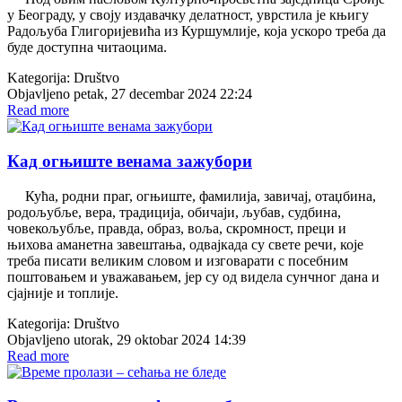
у Београду, у своју издавачку делатност, уврстила је књигу
Радољуба Глигоријевића из Куршумлије, која ускоро треба да
буде доступна читаоцима.
Kategorija:
Društvo
Objavljeno petak, 27 decembar 2024 22:24
Read more
Кад огњиште венама зажубори
Кућа, родни праг, огњиште, фамилија, завичај, отаџбина,
родољубље, вера, традиција, обичаји, љубав, судбина,
човекољубље, правда, образ, воља, скромност, преци и
њихова аманетна завештања, одвајкада су свете речи, које
треба писати великим словом и изговарати с посебним
поштовањем и уважавањем, јер су од видела сунчног дана и
сјајније и топлије.
Kategorija:
Društvo
Objavljeno utorak, 29 oktobar 2024 14:39
Read more