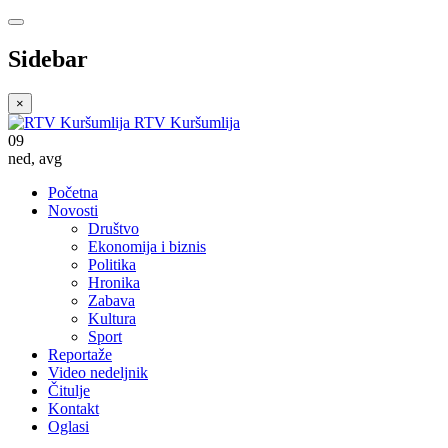
Sidebar
×
RTV Kuršumlija
09
ned
,
avg
Početna
Novosti
Društvo
Ekonomija i biznis
Politika
Hronika
Zabava
Kultura
Sport
Reportaže
Video nedeljnik
Čitulje
Kontakt
Oglasi