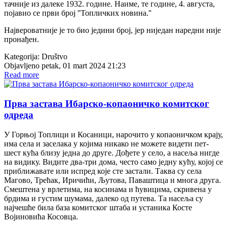
тачније из далеке 1932. године. Наиме, те године, 4. августа,
појавио се први број ''Топличких новина.''
Највероватније је то био једини број, јер ниједан наредни није
пронађен.
Kategorija:
Društvo
Objavljeno petak, 01 mart 2024 21:23
Read more
Прва застава Ибарско-копаоничко комитског
одреда
У Горњој Топлици и Косаници, нарочито у копаоничком крају,
има села и заселака у којима никако не можете видети пет-
шест кућа близу једна до друге. Дођете у село, а насеља нигде
на видику. Видите два-три дома, често само једну кућу, којој се
приближавате или испред које сте застали. Таква су села
Магово, Трећак, Иричићи, Љутова, Паваштица и многа друга.
Смештена у врлетима, на косинама и ћувицима, скривена у
брдима и густим шумама, далеко од путева. Та насеља су
најчешће била база комитског штаба и устаника Косте
Војиновића Косовца.