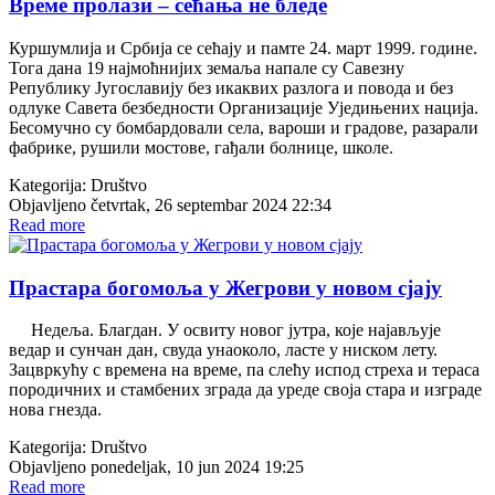
Време пролази – сећања не бледе
Куршумлија и Србија се сећају и памте 24. март 1999. године.
Тога дана 19 најмоћнијих земаља напале су Савезну
Републику Југославију без икаквих разлога и повода и без
одлуке Савета безбедности Организације Уједињених нација.
Бесомучно су бомбардовали села, вароши и градове, разарали
фабрике, рушили мостове, гађали болнице, школе.
Kategorija:
Društvo
Objavljeno četvrtak, 26 septembar 2024 22:34
Read more
Прастара богомоља у Жегрови у новом сјају
Недеља. Благдан. У освиту новог јутра, које најављује
ведар и сунчан дан, свуда унаоколо, ласте у ниском лету.
Зацвркућу с времена на време, па слећу испод стреха и тераса
породичних и стамбених зграда да уреде своја стара и изграде
нова гнезда.
Kategorija:
Društvo
Objavljeno ponedeljak, 10 jun 2024 19:25
Read more