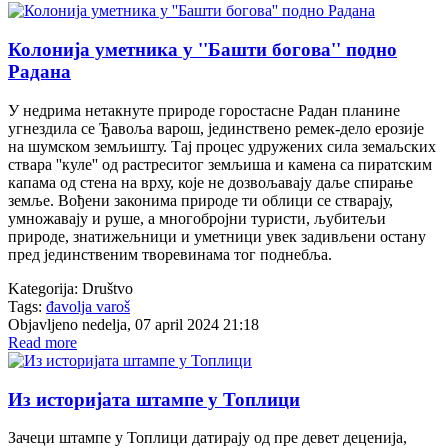
Колонија уметника у ''Башти богова'' подно
Радана
У недрима нетакнуте природе горостасне Радан планине
угнездила се Ђавоља варош, јединствено ремек-дело ерозије
на шумском земљишту. Тај процес удружених сила земаљских
ствара ''куле'' од растреситог земљиша и камена са пиратским
капама од стена на врху, које не дозвољавају даље спирање
земље. Вођени законима природе ти облици се стварају,
умножавају и руше, а многобројни туристи, љубитељи
природе, знатижељници и уметници увек задивљени остану
пред јединственим творевинама тог поднебља.
Kategorija:
Društvo
Tags:
đavolja varoš
Objavljeno nedelja, 07 april 2024 21:18
Read more
Из историјата штампе у Топлици
Зачеци штампе у Топлици датирају од пре девет деценија,