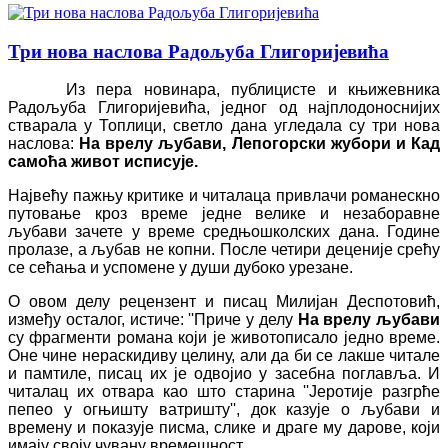
Три нова наслова Радољуба Глигоријевића
Из пера новинара, публицисте и књижевника
Радољуба Глигоријевића, једног од најплодоноснијих
стварала у Топлици, светло дана угледала су три нова
наслова:
На врелу љубави, Лепогорски жубори и Кад
самоћа живот исписује.
Највећу пажњу критике и читалаца привлачи романескно
путовање кроз време једне велике и незаборавне
љубави зачете у време средњошколских дана. Године
пролазе, а љубав не копни. После четири деценије срећу
се сећања и успомене у души дубоко урезане.
О овом делу рецензент и писац Милијан Деспотовић,
између осталог, истиче:
''
Приче у делу
На врелу љубави
су фрагменти романа који је животописало једно време.
Оне чине нераскидиву целину, али да би се лакше читале
и памтиле, писац их је одвојио у засебна поглавља. И
читалац их отвара као што старина ''Јеротије разгрће
пепео у огњишту ватришту'', док казује о љубави и
времену и показује писма, слике и драге му дарове, који
имају своју чувану времешност.