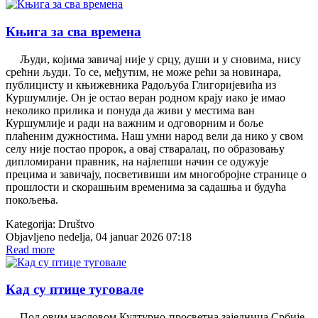
Књига за сва времена
Људи, којима завичај није у срцу, души и у сновима, нису
срећни људи. То се, међутим, не може рећи за новинара,
публицисту и књижевника Радољуба Глигоријевића из
Куршумлије. Он је остао веран родном крају иако је имао
неколико прилика и понуда да живи у местима ван
Куршумлије и ради на важним и одговорним и боље
плаћеним дужностима. Наш умни народ вели да нико у свом
селу није постао пророк, а овај стваралац, по образовању
дипломирани правник, на најлепши начин се одужује
прецима и завичају, посветивиши им многобројне странице о
прошлости и скорашњим временима за садашња и будућа
покољења.
Kategorija:
Društvo
Objavljeno nedelja, 04 januar 2026 07:18
Read more
Кад су птице туговале
Под овим насловом Културно-просветна заједница Србије