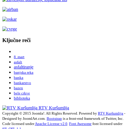
Ključne reči
8. mart
asfalt
asfaltiranje
banjska reka
banka
bankarstvo
bazen
bele crkve
biblioteka
RTV Kuršumlija
Copyright © 2015 Joomla!. All Rights Reserved. Powered by
RTV Kuršumlija
-
Designed by JoomlArt.com.
Bootstrap
is a front-end framework of Twitter, Inc.
Code licensed under
Apache License v2.0
.
Font Awesome
font licensed under
SIL OFL 1.1
.