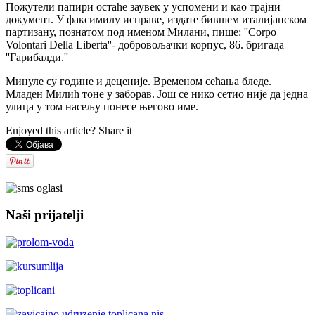
Пожутели папири остаће заувек у успомени и као трајни
документ. У факсимилу исправе, издате бившем италијанском
партизану, познатом под именом Милани, пише: ''Corpo
Volontari Della Liberta''- добровољачки корпус, 86. бригада
''Гарибалди.''
Минуле су године и деценије. Временом сећања бледе.
Младен Милић тоне у заборав. Још се нико сетио није да једна
улица у том насељу понесе његово име.
Enjoyed this article? Share it
Naši prijatelji