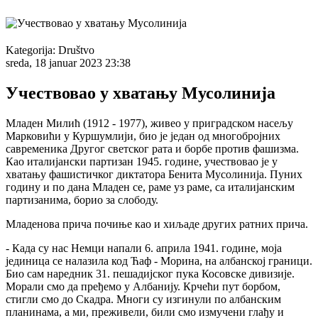
Kategorija:
Društvo
sreda, 18 januar 2023 23:38
Учествовао у хватању Мусолинија
Младен Милић (1912 - 1977), живео у приградском насељу
Марковићи у Куршумлији, био је један од многобројних
савременика Другог светског рата и борбе против фашизма.
Као италијански партизан 1945. године, учествовао је у
хватању фашистичког диктатора Бенита Мусолинија. Пуних
годину и по дана Младен се, раме уз раме, са италијанским
партизанима, борио за слободу.
Младенова прича почиње као и хиљаде других ратних прича.
- Када су нас Немци напали 6. априла 1941. године, моја
јединица се налазила код Ћаф - Морина, на албанској граници.
Био сам наредник 31. пешадијског пука Косовске дивизије.
Морали смо да пређемо у Албанију. Крчећи пут борбом,
стигли смо до Скадра. Многи су изгинули по албанским
планинама, а ми, преживели, били смо измучени глађу и