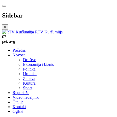
Sidebar
×
RTV Kuršumlija
07
pet
,
avg
Početna
Novosti
Društvo
Ekonomija i biznis
Politika
Hronika
Zabava
Kultura
Sport
Reportaže
Video nedeljnik
Čitulje
Kontakt
Oglasi