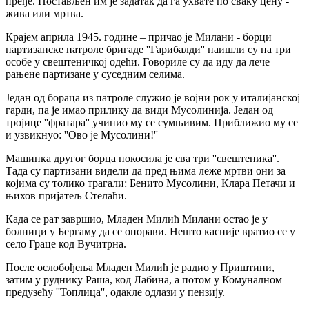
пређе. Постављен им је задатак да га ухвате по сваку цену -
жива или мртва.
Крајем априла 1945. године – причао је Милани - борци
партизанске патроле бригаде ''Гарибалди'' наишли су на три
особе у свештеничкој одећи. Говориле су да иду да лече
рањене партизане у суседним селима.
Један од бораца из патроле служио је војни рок у италијанској
гарди, па је имао прилику да види Мусолинија. Један од
тројице ''фратара'' учинио му се сумњивим. Приближио му се
и узвикнуо: ''Ово је Мусолини!''
Машинка другог борца покосила је сва три ''свештеника''.
Тада су партизани видели да пред њима леже мртви они за
којима су толико трагали: Бенито Мусолини, Клара Петачи и
њихов пријатељ Стелаћи.
Када се рат завршио, Младен Милић Милани остао је у
болници у Бергаму да се опорави. Нешто касније вратио се у
село Граце код Вучитрна.
После ослобођења Младен Милић је радио у Приштини,
затим у руднику Раша, код Лабина, а потом у Комуналном
предузећу ''Топлица'', одакле одлази у пензију.