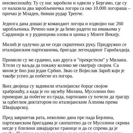
неизвесношћу. Ту су нас заробили и одвели у Бергамо, где су
се налазила два заробљеничка логора са око 10.000 логораша –
причао је Младен, бивши рудар Трепче.
Једнога дана дошао је командант логора и издвојио нас 260
заробљеника. Речено нам је да ћемо радити на имањима у
Сардинији и у рудницима олова и цинка у Монте Векију.
Милић је одлучио да не седи скрштених руку. Придружио се
италијанским партизанима, бригади легендарног Гарибалдија.
Примили су ме срдачно, као друга и ''прекрстили'' у Милани.
Хтели су ваљда да покажу колико ме сматрају својим. Са
мном је био још један Србин. Звао се Војислав Зарић који је
такође успео да побегне из логора.
Њих двојица су задивили италијанске борце својом
храброшћу, а када је по заузећу Милана, Мусолини био
приморан да побегне из града, партизани су почели да трагају
за одбеглим диктатором по италијанским Алпима према
Швајцарској.
Пред завршетак рата, неколико дана пре пада Берлина,
партизанским бригадама је саопштено да се Мусолини скрива
негде у близини швајцарске границе и да се спрема да је