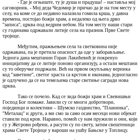
- Где је огњиште, ту је душа и прадуша! – наставља мој
саговорник. - Мој деда Чедомир је причао да је на том месту у
селу, на коме се до недавно налазила гомила крша, у давна
времена, постојао божји храм, а недалеко од њега дрво
''записа'', црква под ведрим небом. На том месту наши стари
су годинама одржавали литије села на празник Прве Свете
тројице.
Међутим, пражњењем села та светковина није
одржавана, па је претила опасност да оде у заборављање.
Једнога дана мештанин Горан Лакићевић је покренуо
иницијативу да се литије поново организују, а остали мештани
су то оберучке подржали. Већ на првом окупљању верника
код ''заветине'', светог храста са крстом и иконама, једногласно
је одлучено да се на темељима старе светиње сагради нова
црква.
Тако се почело. Кад се зида божји храм и Свевишњи
Господ Бог помаже. Јавили су се многи добротвори,
појединци и колективи – Шумско газдинство, ''Планинка'',
''Металац'' и други, а ми смо за само осам месеци нови објекат
ставили под кров. Наравно, помоћ су нам пружили и они, који
су у Жегрови рођени, а расути су по свету, затим свештеници
храма Свете Тројице у вароши на ушћу Бањске у Топлицу.