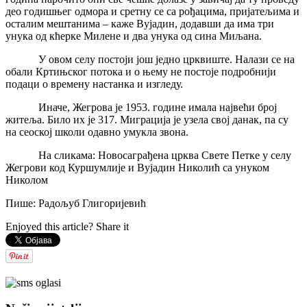
део годишњег одмора и сретну се са рођацима, пријатељима и
осталим мештанима – каже Вујадин, додавши да има три
унука од кћерке Милене и два унука од сина Миљана.
У овом селу постоји још једно црквиште. Налази се на
обали Кртињског потока и о њему не постоје подробнији
подаци о времену настанка и изгледу.
Иначе, Жегрова је 1953. године имала највећи број
житеља. Било их је 317. Миграција је узела свој данак, па су
на сеоској школи одавно умукла звона.
На сликама: Новосаграђена црква Свете Петке у селу
Жегрови код Куршумлије и Вујадин Николић са унуком
Николом
Пише: Радољуб Глигоријевић
Enjoyed this article? Share it