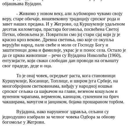
објашњава Вујадин.
- Живимо у новом веку, али љубоморно чувамо своју
веру, старе обичаје, вишевековну традицију српског рода и
завет наших предака. И у Жегрови, од Куршумлије удаљеном
десетак километара, прастара богомоља, посвећена Светој
Петки, обновљена је. Повратили смо јој стари сјај који ју је
красио кроз векове. Древна светиња, око које се окупља
верујући народ, пали свеће и моли се Господу Богу и
заштитници дома и фамилије, украс је и понос села. Остало је
да се црква живопише – речи су Вујадина Николића (1960),
ентузијасте, који сваки слободан дан проводи на огњишту
свог прадеде, деде и оца.
То је онај човек, осредњег раста, кога становници
Куршумлије, Косанице, Топлице, и широм југа Србије, на
многобројним светковинама, виђају у народној ношњи
српског сељака са шајкачом на глави, везеном кошуљом и
вуненим чарапама, верменом, каницом, сукненим на брич
чакширама, мачугом и јанџиком, бојама прошараном торбом.
Вујадина, иако нарушеног здравља, сељани су
једнодушно изабрали за челног човека Одбора за обнову
богомоље у Жегрови.