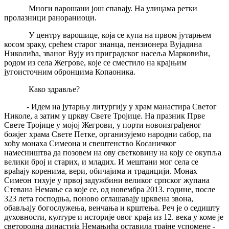
Многи варошани још спавају. На улицама ретки
пролазници ранораниоци.
У центру варошице, која се купа на првом јутарњем
косом зраку, срећем старог знанца, пензионера Вујадина
Николића, званог Вују из приградског насеља Марковићи,
родом из села Жегрове, које се сместило на крајњим
југоисточним обронцима Копаоника.
Како здравље?
- Идем на јутарњу литургију у храм манастира Светог
Николе, а затим у цркву Свете Тројице. На празник Прве
Свете Тројице у мојој Жегрови, у порти новоизграђеног
божјег храма Свете Петке, организујемо народни сабор, па
хоћу монаха Симеона и свештенство Косаничког
намесништва да позовем на ову светковину на коју се окупља
велики број и старих, и младих. И мештани мог села се
враћају коренима, вери, обичајима и традицији. Монах
Симеон тихује у првој задужбини великог српског жупана
Стевана Немање са које се, од новембра 2013. године, после
323 лета господња, поново оглашавају црквена звона,
обављају богослужења, венчања и крштења. Реч је о седишту
духовности, културе и историје овог краја из 12. века у коме је
светородна династија Немањића оставила трајне успомене -