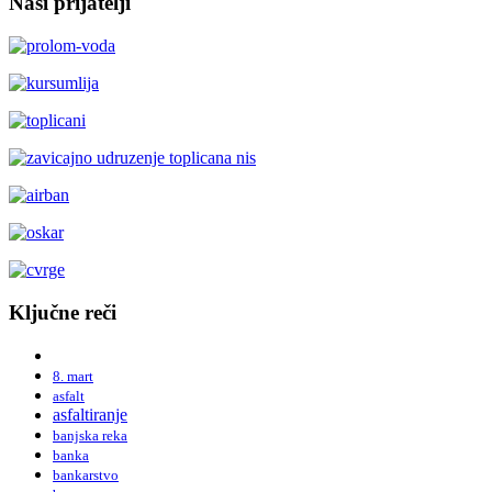
Naši prijatelji
Ključne reči
8. mart
asfalt
asfaltiranje
banjska reka
banka
bankarstvo