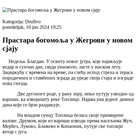
Kategorija:
Društvo
ponedeljak, 10 jun 2024 19:25
Прастара богомоља у Жегрови у новом
сјају
Недеља. Благдан. У освиту новог јутра, које најављује
ведар и сунчан дан, свуда унаоколо, ласте у ниском лету.
Зацвркућу с времена на време, па слећу испод стреха и тераса
породичних и стамбених зграда да уреде своја стара и изграде
нова гнезда.
Две дугоноге роде, у рану зору, лењо путују узводно од
вароши, ка изворишту реке Топлице. Најава још једног дивног
дана који се брзо раздањује.
На младом сунцу Топлица беласа своје примирене
валове. Друмом, који из вароши изводи према насељима Жуч,
Мерћез, Луково, Блажево и Копаоник, путује све топлији
ветар с југа.