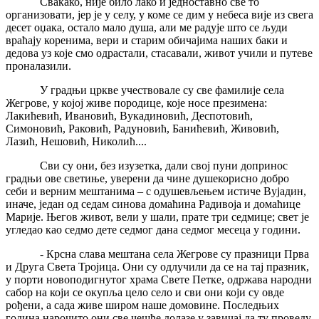
Свакако, није било лако и једноставно све то
организовати, јер је у селу, у коме се дим у небеса вије из свега
десет оџака, остало мало душа, али ме радује што се људи
враћају коренима, вери и старим обичајима наших баки и
дедова уз које смо одрастали, стасавали, живот учили и путеве
проналазили.
У градњи цркве учествовале су све фамилије села
Жегрове, у којој живе породице, које носе презимена:
Лакићевић, Ивановић, Вукадиновић, Деспотовић,
Симоновић, Раковић, Радуновић, Банићевић, Живовић,
Лазић, Нешовић, Николић....
Сви су они, без изузетка, дали свој пуни допринос
градњи ове светиње, уверени да чине душекорисно добро
себи и верним мештанима – с одушевљењем истиче Вујадин,
иначе, један од седам синова домаћина Радивоја и домаћице
Марије. Његов живот, вели у шали, прате три седмице; свет је
угледао као седмо дете седмог дана седмог месеца у години.
- Крсна слава мештана села Жегрове су празници Прва
и Друга Света Тројица. Они су одлучили да се на тај празник,
у порти новоподигнутог храма Свете Петке, одржава народни
сабор на који се окупља цело село и сви они који су овде
рођени, а сада живе широм наше домовине. Последњих
година нарочито они све чешће долазе у завичај да ту проведу