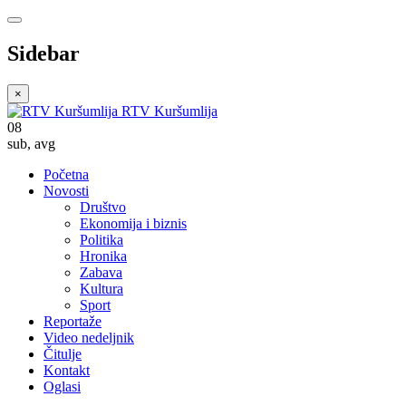
Sidebar
×
RTV Kuršumlija
08
sub
,
avg
Početna
Novosti
Društvo
Ekonomija i biznis
Politika
Hronika
Zabava
Kultura
Sport
Reportaže
Video nedeljnik
Čitulje
Kontakt
Oglasi