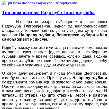
Три нова наслова Радољуба Глигоријевића
Из пера новинара, публицисте и књижевника
Радољуба Глигоријевића, једног од најплодоноснијих
стварала у Топлици, светло дана угледала су три нова
наслова:
На врелу љубави, Лепогорски жубори и Кад
самоћа живот исписује.
Највећу пажњу критике и читалаца привлачи романескно
путовање кроз време једне велике и незаборавне
љубави зачете у време средњошколских дана. Године
пролазе, а љубав не копни. После четири деценије срећу
се сећања и успомене у души дубоко урезане.
О овом делу рецензент и писац Милијан Деспотовић,
између осталог, истиче:
''
Приче у делу
На врелу љубави
су фрагменти романа који је животописало једно време.
Оне чине нераскидиву целину, али да би се лакше читале
и памтиле, писац их је одвојио у засебна поглавља. И
читалац их отвара као што старина ''Јеротије разгрће
пепео у огњишту ватришту'', док казује о љубави и
времену и показује писма, слике и драге му дарове, који
имају своју чувану времешност.