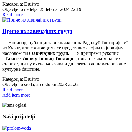
Kategorija:
Društvo
Objavljeno nedelja, 25 februar 2024 22:19
Read more
Приче из завичајних груди
Новинар, публициста и књижевник Радољуб Глигоријевић
из Куршумлије читаоцима се представио својим најновијим
насловом
''Из завичајних груди.'' –
У припреми рукопис
''Тако се збори у Горњој Топлици''
, писан језиком наших
старих у циљу очувања језика и дијалекта као нематеријалне
културне баштине.
Kategorija:
Društvo
Objavljeno sreda, 25 oktobar 2023 22:22
Read more
Add item more
Naši prijatelji