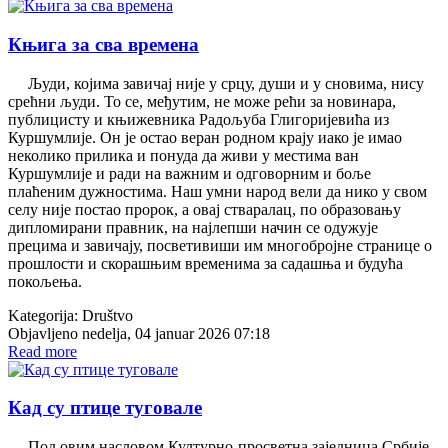
Књига за сва времена
Људи, којима завичај није у срцу, души и у сновима, нису
срећни људи. То се, међутим, не може рећи за новинара,
публицисту и књижевника Радољуба Глигоријевића из
Куршумлије. Он је остао веран родном крају иако је имао
неколико прилика и понуда да живи у местима ван
Куршумлије и ради на важним и одговорним и боље
плаћеним дужностима. Наш умни народ вели да нико у свом
селу није постао пророк, а овај стваралац, по образовању
дипломирани правник, на најлепши начин се одужује
прецима и завичају, посветивиши им многобројне странице о
прошлости и скорашњим временима за садашња и будућа
покољења.
Kategorija:
Društvo
Objavljeno nedelja, 04 januar 2026 07:18
Read more
Кад су птице туговале
Под овим насловом Културно-просветна заједница Србије