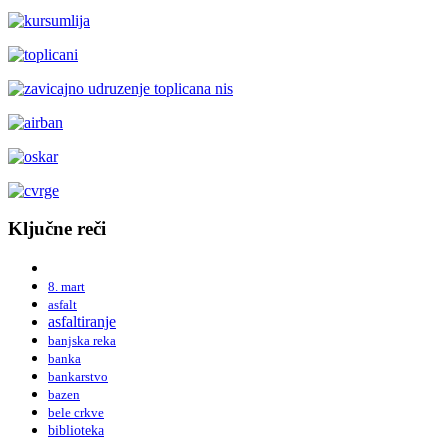
Ključne reči
8. mart
asfalt
asfaltiranje
banjska reka
banka
bankarstvo
bazen
bele crkve
biblioteka