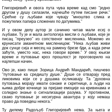
Глигоријевић и овога пута чува време кад смо ''једно
другом у душу силазили, најчешће путем писане речи.''
Срећне су љубави које чувају ''мноштво слика и
пожутелих папира сложених по датумима.''
И у овом делу аутор је сачинио читав мали есеј о
љубави. Ту је и мала антологија мисли о љубави, које је
писац ''преузео'' из сопственог мисленика. Можемо их
крунисати аманетном мисленицом: ''Нека љубав живи
док сунце сија и месец на рамену брезе бди, а када речи
заћуте, уместо нас, нека говори време.'' У овој књизи
време и путовање кроз прошлост је проговорило на
најлепши начин.
Ово је, како пише Зорица Андрић Мандарић, пишчево
''путовање ка средишту душе.'' Душе се отварају пред
ликовима који се у душама осликавају. Та ''духовна
путовања морају имати ознаке и скретнице, а људи на
њима добре кочнице за прејаке емоције на кривинама и
солидно знање о сигнализацији разума. У противном,
свако путовање је несигурна авантура у коју немаш
право да поведеш некога.''
Ту дилему Радољуб Глигоријевић нема. За њега и