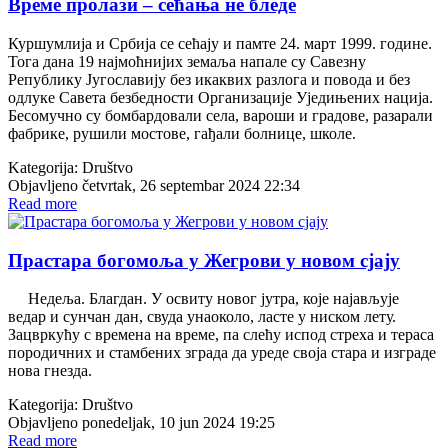
Време пролази – сећања не бледе
Куршумлија и Србија се сећају и памте 24. март 1999. године.
Тога дана 19 најмоћнијих земаља напале су Савезну
Републику Југославију без икаквих разлога и повода и без
одлуке Савета безбедности Организације Уједињених нација.
Бесомучно су бомбардовали села, вароши и градове, разарали
фабрике, рушили мостове, гађали болнице, школе.
Kategorija:
Društvo
Objavljeno četvrtak, 26 septembar 2024 22:34
Read more
Прастара богомоља у Жегрови у новом сјају
Недеља. Благдан. У освиту новог јутра, које најављује
ведар и сунчан дан, свуда унаоколо, ласте у ниском лету.
Зацвркућу с времена на време, па слећу испод стреха и тераса
породичних и стамбених зграда да уреде своја стара и изграде
нова гнезда.
Kategorija:
Društvo
Objavljeno ponedeljak, 10 jun 2024 19:25
Read more