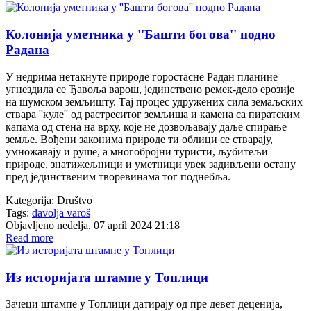
Колонија уметника у ''Башти богова'' подно
Радана
У недрима нетакнуте природе горостасне Радан планине
угнездила се Ђавоља варош, јединствено ремек-дело ерозије
на шумском земљишту. Тај процес удружених сила земаљских
ствара ''куле'' од растреситог земљиша и камена са пиратским
капама од стена на врху, које не дозвољавају даље спирање
земље. Вођени законима природе ти облици се стварају,
умножавају и руше, а многобројни туристи, љубитељи
природе, знатижељници и уметници увек задивљени остану
пред јединственим творевинама тог поднебља.
Kategorija:
Društvo
Tags:
đavolja varoš
Objavljeno nedelja, 07 april 2024 21:18
Read more
Из историјата штампе у Топлици
Зачеци штампе у Топлици датирају од пре девет деценија,