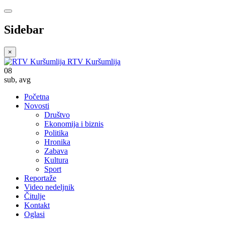
Sidebar
×
RTV Kuršumlija
08
sub
,
avg
Početna
Novosti
Društvo
Ekonomija i biznis
Politika
Hronika
Zabava
Kultura
Sport
Reportaže
Video nedeljnik
Čitulje
Kontakt
Oglasi