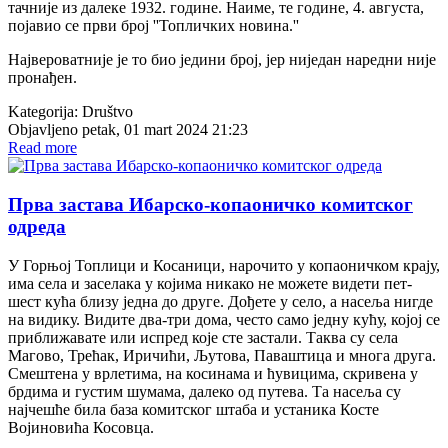
тачније из далеке 1932. године. Наиме, те године, 4. августа,
појавио се први број ''Топличких новина.''
Највероватније је то био једини број, јер ниједан наредни није
пронађен.
Kategorija:
Društvo
Objavljeno petak, 01 mart 2024 21:23
Read more
Прва застава Ибарско-копаоничко комитског
одреда
У Горњој Топлици и Косаници, нарочито у копаоничком крају,
има села и заселака у којима никако не можете видети пет-
шест кућа близу једна до друге. Дођете у село, а насеља нигде
на видику. Видите два-три дома, често само једну кућу, којој се
приближавате или испред које сте застали. Таква су села
Магово, Трећак, Иричићи, Љутова, Паваштица и многа друга.
Смештена у врлетима, на косинама и ћувицима, скривена у
брдима и густим шумама, далеко од путева. Та насеља су
најчешће била база комитског штаба и устаника Косте
Војиновића Косовца.