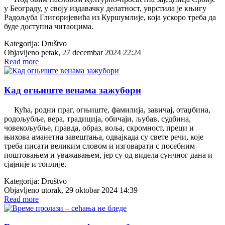
у Београду, у своју издавачку делатност, уврстила је књигу
Радољуба Глигоријевића из Куршумлије, која ускоро треба да
буде доступна читаоцима.
Kategorija:
Društvo
Objavljeno petak, 27 decembar 2024 22:24
Read more
Кад огњиште венама зажубори
Кућа, родни праг, огњиште, фамилија, завичај, отаџбина,
родољубље, вера, традиција, обичаји, љубав, судбина,
човекољубље, правда, образ, воља, скромност, преци и
њихова аманетна завештања, одвајкада су свете речи, које
треба писати великим словом и изговарати с посебним
поштовањем и уважавањем, јер су од видела сунчног дана и
сјајније и топлије.
Kategorija:
Društvo
Objavljeno utorak, 29 oktobar 2024 14:39
Read more