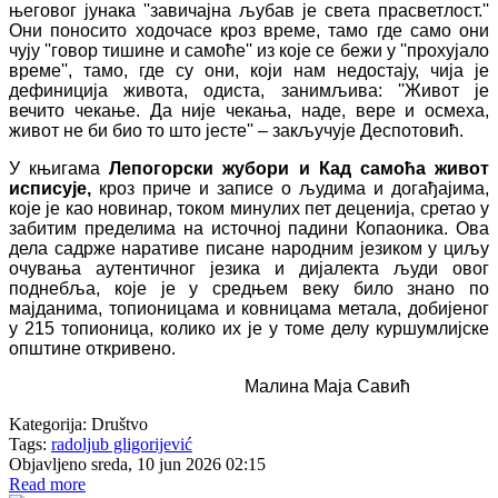
његовог јунака ''завичајна љубав је света прасветлост.''
Они поносито ходочасе кроз време, тамо где само они
чују ''говор тишине и самоће'' из које се бежи у ''прохујало
време'', тамо, где су они, који нам недостају, чија је
дефиниција живота, одиста, занимљива: ''Живот је
вечито чекање. Да није чекања, наде, вере и осмеха,
живот не би био то што јесте'' – закључује Деспотовић.
У књигама
Лепогорски жубори и Кад самоћа живот
исписује,
кроз приче и записе о људима и догађајима,
које је као новинар, током минулих пет деценија, сретао у
забитим пределима на источној падини Копаоника. Ова
дела садрже наративе писане народним језиком у циљу
очувања аутентичног језика и дијалекта људи овог
поднебља, које је у средњем веку било знано по
мајданима, топионицама и ковницама метала, добијеног
у 215 топионица, колико их је у томе делу куршумлијске
општине откривено.
Малина Маја Савић
Kategorija:
Društvo
Tags:
radoljub gligorijević
Objavljeno sreda, 10 jun 2026 02:15
Read more