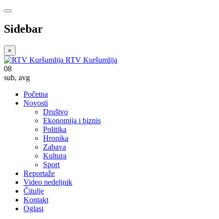
Sidebar
×
RTV Kuršumlija
08
sub
,
avg
Početna
Novosti
Društvo
Ekonomija i biznis
Politika
Hronika
Zabava
Kultura
Sport
Reportaže
Video nedeljnik
Čitulje
Kontakt
Oglasi