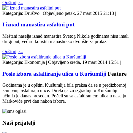
Opširnije...
Kategorija:
Društvo
|
Objavljeno petak, 27 mart 2015 21:13
|
I iznad manastira asfaltni put
Meštani naselja iznad manastira Svetog Nikole godinama nisu imali
drugi put, već su koristili manastirsko dvorište za prolaz.
Opširnije...
Kategorija:
Ekonomija
|
Objavljeno sreda, 19 mart 2014 15:51
|
Posle izbora asfaltiranje ulica u Kuršumliji
Feature
Godinama je u opštini Kuršumlija bila praksa da se u predizbornoj
kampanji asfaltiraju ulice. Direkcija za izgradnju u Kuršumliji
učinila je danas presedan. Počeli su sa asfaltiranjem ulica u naselju
Markoviće prvi dan nakon izbora.
Naši prijatelji