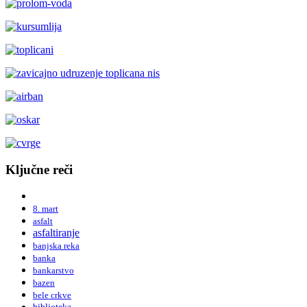
Ključne reči
8. mart
asfalt
asfaltiranje
banjska reka
banka
bankarstvo
bazen
bele crkve