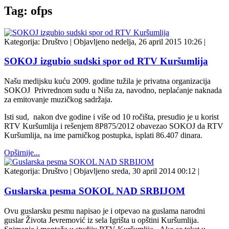
Tag: ofps
Kategorija:
Društvo
|
Objavljeno nedelja, 26 april 2015 10:26
|
SOKOJ izgubio sudski spor od RTV Kuršumlija
Našu medijsku kuću 2009. godine tužila je privatna organizacija
SOKOJ Privrednom sudu u Nišu za, navodno, neplaćanje naknada
za emitovanje muzičkog sadržaja.
Isti sud, nakon dve godine i više od 10 ročišta, presudio je u korist
RTV Kuršumlija i rešenjem 8P875/2012 obavezao SOKOJ da RTV
Kuršumlija, na ime parničkog postupka, isplati 86.407 dinara.
Opširnije...
Kategorija:
Društvo
|
Objavljeno sreda, 30 april 2014 00:12
|
Guslarska pesma SOKOL NAD SRBIJOM
Ovu guslarsku pesmu napisao je i otpevao na guslama narodni
guslar Života Jevremović iz sela Igrišta u opštini Kuršumlija.