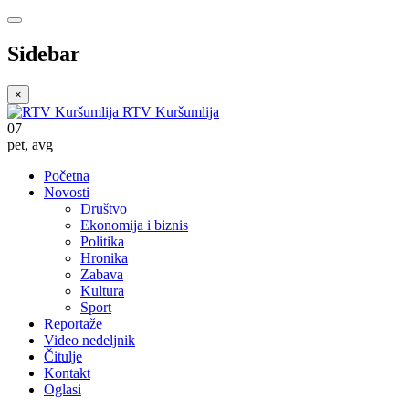
Sidebar
×
RTV Kuršumlija
07
pet
,
avg
Početna
Novosti
Društvo
Ekonomija i biznis
Politika
Hronika
Zabava
Kultura
Sport
Reportaže
Video nedeljnik
Čitulje
Kontakt
Oglasi