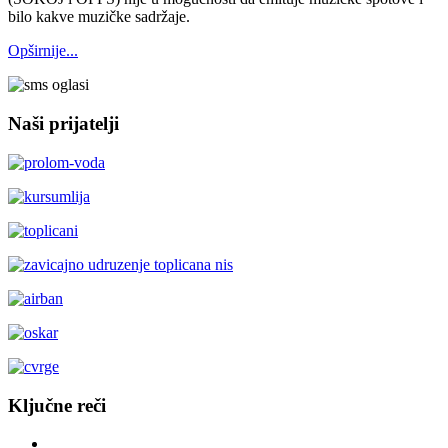
bilo kakve muzičke sadržaje.
Opširnije...
Naši prijatelji
Ključne reči