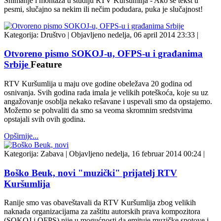
Snimanje i montaža u studiju RTV Kuršumlija - Ako se tekst u
pesmi, slučajno sa nekim ili nečim podudara, puka je slučajnost!
Kategorija:
Društvo
|
Objavljeno nedelja, 06 april 2014 23:33
|
Otvoreno pismo SOKOJ-u, OFPS-u i građanima
Srbije
Feature
RTV Kuršumlija u maju ove godine obeležava 20 godina od
osnivanja. Svih godina rada imala je velikih poteškoća, koje su uz
angažovanje osoblja nekako rešavane i uspevali smo da opstajemo.
Možemo se pohvaliti da smo sa veoma skromnim sredstvima
opstajali svih ovih godina.
Opširnije...
Kategorija:
Zabava
|
Objavljeno nedelja, 16 februar 2014 00:24
|
Boško Beuk, novi "muzički" prijatelj RTV
Kuršumlija
Ranije smo vas obaveštavali da RTV Kuršumlija zbog velikih
naknada organizacijama za zaštitu autorskih prava kompozitora
(SOKOJ i OFPS) nije u mogućnosti da emituje muzičke spotove i