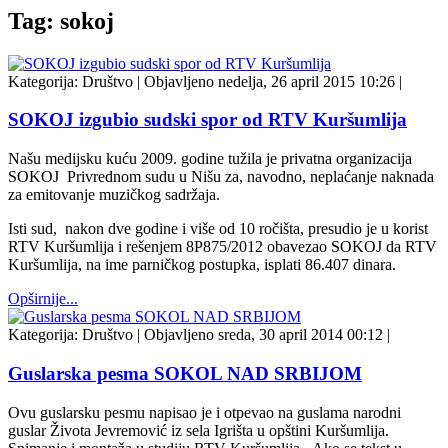
Tag: sokoj
Kategorija:
Društvo
|
Objavljeno nedelja, 26 april 2015 10:26
|
SOKOJ izgubio sudski spor od RTV Kuršumlija
Našu medijsku kuću 2009. godine tužila je privatna organizacija
SOKOJ Privrednom sudu u Nišu za, navodno, neplaćanje naknada
za emitovanje muzičkog sadržaja.
Isti sud, nakon dve godine i više od 10 ročišta, presudio je u korist
RTV Kuršumlija i rešenjem 8P875/2012 obavezao SOKOJ da RTV
Kuršumlija, na ime parničkog postupka, isplati 86.407 dinara.
Opširnije...
Kategorija:
Društvo
|
Objavljeno sreda, 30 april 2014 00:12
|
Guslarska pesma SOKOL NAD SRBIJOM
Ovu guslarsku pesmu napisao je i otpevao na guslama narodni
guslar Života Jevremović iz sela Igrišta u opštini Kuršumlija.