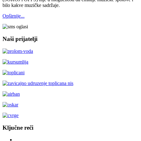
bilo kakve muzičke sadržaje.
Opširnije...
Naši prijatelji
Ključne reči