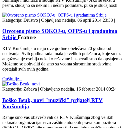
Snimanje i montaža u studiju RTV Kuršumlija - Ako se tekst u
pesmi, slučajno sa nekim ili nečim podudara, puka je slučajnost!
Kategorija:
Društvo
|
Objavljeno nedelja, 06 april 2014 23:33
|
Otvoreno pismo SOKOJ-u, OFPS-u i građanima
Srbije
Feature
RTV Kuršumlija u maju ove godine obeležava 20 godina od
osnivanja. Svih godina rada imala je velikih poteškoća, koje su uz
angažovanje osoblja nekako rešavane i uspevali smo da opstajemo.
Možemo se pohvaliti da smo sa veoma skromnim sredstvima
opstajali svih ovih godina.
Opširnije...
Kategorija:
Zabava
|
Objavljeno nedelja, 16 februar 2014 00:24
|
Boško Beuk, novi "muzički" prijatelj RTV
Kuršumlija
Ranije smo vas obaveštavali da RTV Kuršumlija zbog velikih
naknada organizacijama za zaštitu autorskih prava kompozitora
(SOKOJ i OFPS) nije u mogućnosti da emituje muzičke spotove i