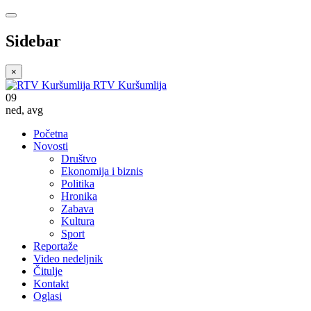
Sidebar
×
RTV Kuršumlija
09
ned
,
avg
Početna
Novosti
Društvo
Ekonomija i biznis
Politika
Hronika
Zabava
Kultura
Sport
Reportaže
Video nedeljnik
Čitulje
Kontakt
Oglasi