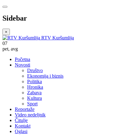
Sidebar
×
RTV Kuršumlija
07
pet
,
avg
Početna
Novosti
Društvo
Ekonomija i biznis
Politika
Hronika
Zabava
Kultura
Sport
Reportaže
Video nedeljnik
Čitulje
Kontakt
Oglasi