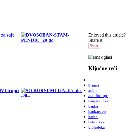
Enjoyed this article?
Share it
Ključne reči
8. mart
asfalt
asfaltiranje
banjska reka
banka
bankarstvo
bazen
bele crkve
biblioteka