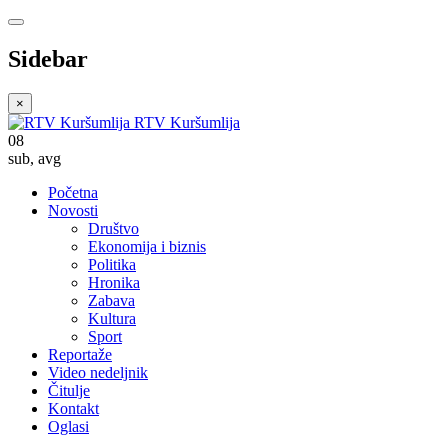
Sidebar
×
RTV Kuršumlija
08
sub
,
avg
Početna
Novosti
Društvo
Ekonomija i biznis
Politika
Hronika
Zabava
Kultura
Sport
Reportaže
Video nedeljnik
Čitulje
Kontakt
Oglasi