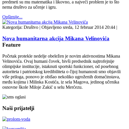
predmeti su mu matematika i likovno, a najveći problem je to što
nema društvo za učenje i igru.
Opširnije...
Kategorija:
Društvo
|
Objavljeno sreda, 12 februar 2014 20:44
|
Nova humanitarna akcija Mikana Velinovića
Feature
Početak protekle nedelje obeležen je novim aktivnostima Mikana
Velinovića. Ovaj humani čovek, bivši predsednik najtrofejnije
olimpijske institucije, istaknuti sportski funkcioner, od posebnog
autoriteta i patriotskog kredibiliteta o čijoj humanosti smo objavili
više priloga, ponovo je obišao nekoliko ugroženih domaćinstava,
među kojima i Milinka Kostića, iz sela Magova, jedinog učenika
osnovne škole Miloje Zakić u selu Merćezu.
Naši prijatelji