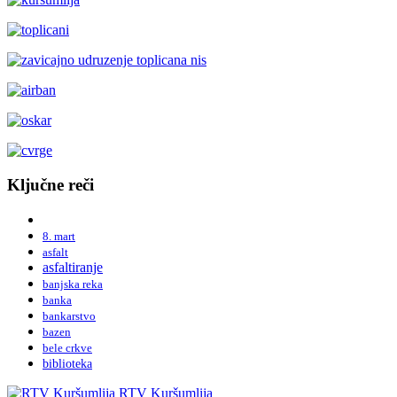
Ključne reči
8. mart
asfalt
asfaltiranje
banjska reka
banka
bankarstvo
bazen
bele crkve
biblioteka
RTV Kuršumlija