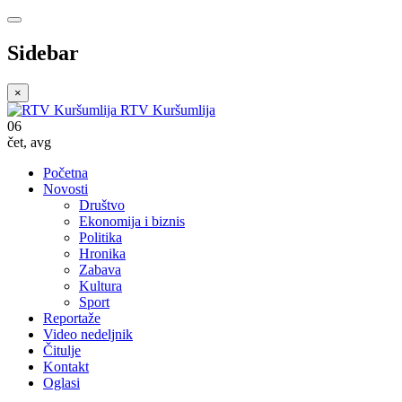
Sidebar
×
RTV Kuršumlija
06
čet
,
avg
Početna
Novosti
Društvo
Ekonomija i biznis
Politika
Hronika
Zabava
Kultura
Sport
Reportaže
Video nedeljnik
Čitulje
Kontakt
Oglasi