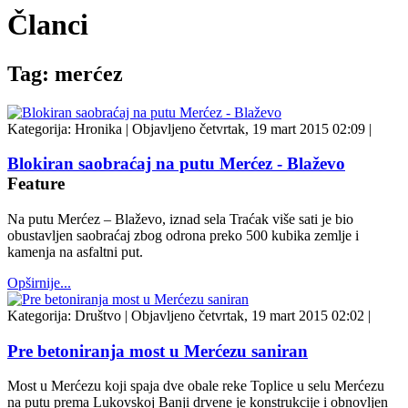
Članci
Tag: merćez
Kategorija:
Hronika
|
Objavljeno četvrtak, 19 mart 2015 02:09
|
Blokiran saobraćaj na putu Merćez - Blaževo
Feature
Na putu Merćez – Blaževo, iznad sela Traćak više sati je bio
obustavljen saobraćaj zbog odrona preko 500 kubika zemlje i
kamenja na asfaltni put.
Opširnije...
Kategorija:
Društvo
|
Objavljeno četvrtak, 19 mart 2015 02:02
|
Pre betoniranja most u Merćezu saniran
Most u Merćezu koji spaja dve obale reke Toplice u selu Merćezu
na putu prema Lukovskoj Banji drvene je konstrukcije i obnovljen