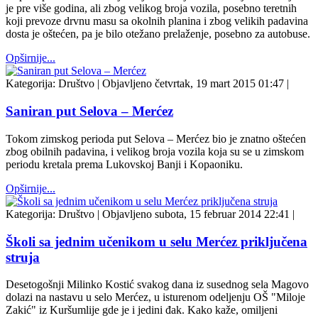
je pre više godina, ali zbog velikog broja vozila, posebno teretnih
koji prevoze drvnu masu sa okolnih planina i zbog velikih padavina
dosta je oštećen, pa je bilo otežano prelaženje, posebno za autobuse.
Opširnije...
Kategorija:
Društvo
|
Objavljeno četvrtak, 19 mart 2015 01:47
|
Saniran put Selova – Merćez
Tokom zimskog perioda put Selova – Merćez bio je znatno oštećen
zbog obilnih padavina, i velikog broja vozila koja su se u zimskom
periodu kretala prema Lukovskoj Banji i Kopaoniku.
Opširnije...
Kategorija:
Društvo
|
Objavljeno subota, 15 februar 2014 22:41
|
Školi sa jednim učenikom u selu Merćez priključena
struja
Desetogošnji Milinko Kostić svakog dana iz susednog sela Magovo
dolazi na nastavu u selo Merćez, u isturenom odeljenju OŠ "Miloje
Zakić" iz Kuršumlije gde je i jedini đak. Kako kaže, omiljeni