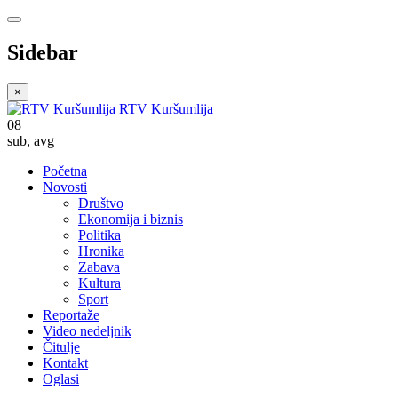
Sidebar
×
RTV Kuršumlija
08
sub
,
avg
Početna
Novosti
Društvo
Ekonomija i biznis
Politika
Hronika
Zabava
Kultura
Sport
Reportaže
Video nedeljnik
Čitulje
Kontakt
Oglasi