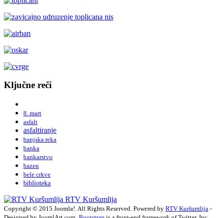
Ključne reči
8. mart
asfalt
asfaltiranje
banjska reka
banka
bankarstvo
bazen
bele crkve
biblioteka
RTV Kuršumlija
Copyright © 2015 Joomla!. All Rights Reserved. Powered by
RTV Kuršumlija
-
Designed by JoomlArt.com.
Bootstrap
is a front-end framework of Twitter, Inc.