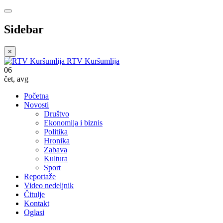
Sidebar
×
RTV Kuršumlija
06
čet
,
avg
Početna
Novosti
Društvo
Ekonomija i biznis
Politika
Hronika
Zabava
Kultura
Sport
Reportaže
Video nedeljnik
Čitulje
Kontakt
Oglasi