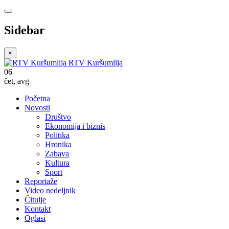
Sidebar
×
RTV Kuršumlija
06
čet
,
avg
Početna
Novosti
Društvo
Ekonomija i biznis
Politika
Hronika
Zabava
Kultura
Sport
Reportaže
Video nedeljnik
Čitulje
Kontakt
Oglasi