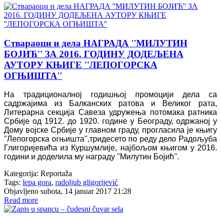
Ствараоци и дела НАГРАДА ''МИЛУТИН
БОЈИЋ'' ЗА 2016. ГОДИНУ ДОДЕЉЕНА
АУТОРУ КЊИГЕ ''ЛЕПОГОРСКА
ОГЊИШТА''
На традиционалној годишњој промоцији дела са
садржајима из Балканских ратова и Великог рата,
Литерарна секција Савеза удружења потомака ратника
Србије од 1912. до 1920. године у Београду, одржаној у
Дому војске Србије у главном граду, прогласила је књигу
''
Лепогорска огњишта
''
,
тридесето по реду дело Радољуба
Глигоријевића из Куршумлије, најбољом књигом у 2016.
години и доделила му награду
''
Милутин Бојић''.
Kategorija:
Reportaža
Tags:
lepa gora
,
radoljub gligorijević
Objavljeno subota, 14 januar 2017 21:28
Read more