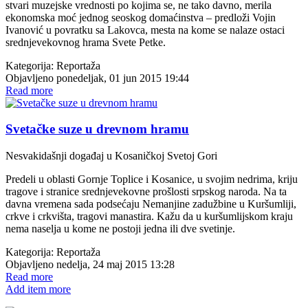
stvari muzejske vrednosti po kojima se, ne tako davno, merila
ekonomska moć jednog seoskog domaćinstva – predloži Vojin
Ivanović u povratku sa Lakovca, mesta na kome se nalaze ostaci
srednjevekovnog hrama Svete Petke.
Kategorija:
Reportaža
Objavljeno ponedeljak, 01 jun 2015 19:44
Read more
Svetačke suze u drevnom hramu
Nesvakidašnji događaj u Kosaničkoj Svetoj Gori
Predeli u oblasti Gornje Toplice i Kosanice, u svojim nedrima, kriju
tragove i stranice srednjevekovne prošlosti srpskog naroda. Na ta
davna vremena sada podsećaju Nemanjine zadužbine u Kuršumliji,
crkve i crkvišta, tragovi manastira. Kažu da u kuršumlijskom kraju
nema naselja u kome ne postoji jedna ili dve svetinje.
Kategorija:
Reportaža
Objavljeno nedelja, 24 maj 2015 13:28
Read more
Add item more