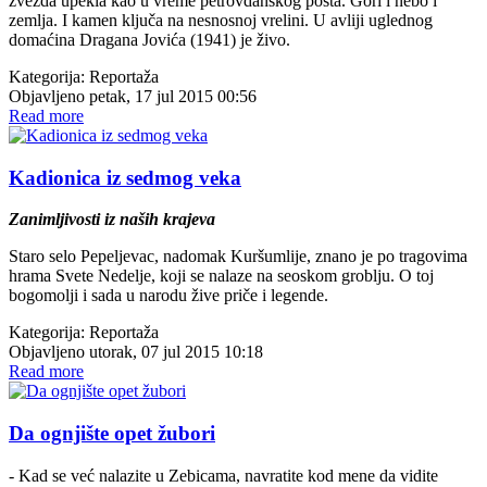
zvezda upekla kao u vreme petrovdanskog posta. Gori i nebo i
zemlja. I kamen ključa na nesnosnoj vrelini. U avliji uglednog
domaćina Dragana Jovića (1941) je živo.
Kategorija:
Reportaža
Objavljeno petak, 17 jul 2015 00:56
Read more
Kadionica iz sedmog veka
Zanimljivosti iz naših krajeva
Staro selo Pepeljevac, nadomak Kuršumlije, znano je po tragovima
hrama Svete Nedelje, koji se nalaze na seoskom groblju. O toj
bogomolji i sada u narodu žive priče i legende.
Kategorija:
Reportaža
Objavljeno utorak, 07 jul 2015 10:18
Read more
Da ognjište opet žubori
- Kad se već nalazite u Zebicama, navratite kod mene da vidite