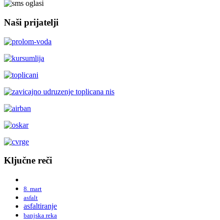
Naši prijatelji
Ključne reči
8. mart
asfalt
asfaltiranje
banjska reka