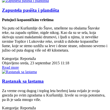
Zapustela pasišta i plandišta
Putujući kopaoničkim vrletima
Na putu od Kuršumlije do Štave, smeštene na obalama Štavske
reke, na zapadu opštine, nigde nikog. Kao da su se sela, koja
skrivaju uzani makdamski drumovi, i ljudi u njima, iz nevelike
ravnine Toplice i Lukovske reke, uvukli u duboke kopaoničke
šume, koje se strmo uzdižu sa leve i desne strane, odnosno severno i
južno od puta dugog više od 40 kilometara.
Kategorija:
Reportaža
Objavljeno sreda, 23 septembar 2015 11:18
Read more
Rastanak sa lastama
Za vreme ovog dugog i toplog leta bezbroj lasta svijalo je svoja
gnezda po svim zgradama u Kuršumliji. Izvele su svoja potomstva,
pa ih je sada mnogo više.
Kategorija:
Reportaža