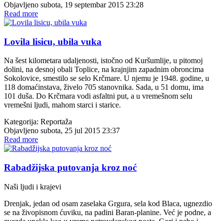
Objavljeno subota, 19 septembar 2015 23:28
Read more
Lovila lisicu, ubila vuka
Na šest kilometara udaljenosti, istočno od Kuršumlije, u pitomoj
dolini, na desnoj obali Toplice, na krajnjim zapadnim obroncima
Sokolovice, smestilo se selo Krčmare. U njemu je 1948. godine, u
118 domaćinstava, živelo 705 stanovnika. Sada, u 51 domu, ima
101 duša. Do Krčmara vodi asfaltni put, a u vremešnom selu
vremešni ljudi, mahom starci i starice.
Kategorija:
Reportaža
Objavljeno subota, 25 jul 2015 23:37
Read more
Rabadžijska putovanja kroz noć
Naši ljudi i krajevi
Drenjak, jedan od osam zaselaka Grgura, sela kod Blaca, ugnezdio
se na živopisnom ćuviku, na padini Baran-planine. Već je podne, a