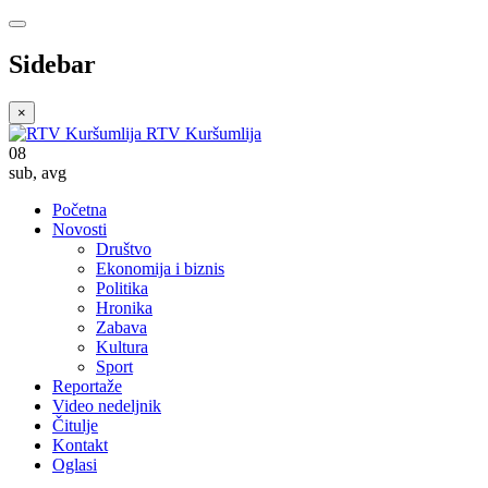
Sidebar
×
RTV Kuršumlija
08
sub
,
avg
Početna
Novosti
Društvo
Ekonomija i biznis
Politika
Hronika
Zabava
Kultura
Sport
Reportaže
Video nedeljnik
Čitulje
Kontakt
Oglasi