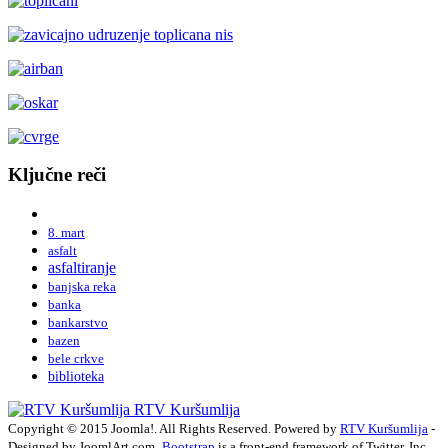
Ključne reči
8. mart
asfalt
asfaltiranje
banjska reka
banka
bankarstvo
bazen
bele crkve
biblioteka
RTV Kuršumlija
Copyright © 2015 Joomla!. All Rights Reserved. Powered by
RTV Kuršumlija
-
Designed by JoomlArt.com.
Bootstrap
is a front-end framework of Twitter, Inc.