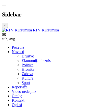
Sidebar
×
RTV Kuršumlija
08
sub
,
avg
Početna
Novosti
Društvo
Ekonomija i biznis
Politika
Hronika
Zabava
Kultura
Sport
Reportaže
Video nedeljnik
Čitulje
Kontakt
Oglasi