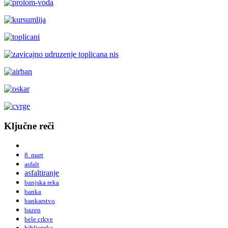
Ključne reči
8. mart
asfalt
asfaltiranje
banjska reka
banka
bankarstvo
bazen
bele crkve