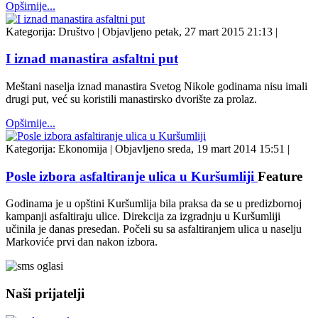
Opširnije...
Kategorija:
Društvo
|
Objavljeno petak, 27 mart 2015 21:13
|
I iznad manastira asfaltni put
Meštani naselja iznad manastira Svetog Nikole godinama nisu imali
drugi put, već su koristili manastirsko dvorište za prolaz.
Opširnije...
Kategorija:
Ekonomija
|
Objavljeno sreda, 19 mart 2014 15:51
|
Posle izbora asfaltiranje ulica u Kuršumliji
Feature
Godinama je u opštini Kuršumlija bila praksa da se u predizbornoj
kampanji asfaltiraju ulice. Direkcija za izgradnju u Kuršumliji
učinila je danas presedan. Počeli su sa asfaltiranjem ulica u naselju
Markoviće prvi dan nakon izbora.
Naši prijatelji