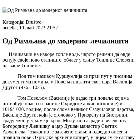
Kategorija:
Društvo
nedelja, 19 mart 2023 21:52
Од Римљана до модерног лечилишта
Наишавши на изворе топле воде, чврсто решени да овде
оснују своје ново станиште, област у сливу Топлице Словени
назваше Топлице.
Под тим називом Куршумлија се први пут у писаним
документима помиње у Повељи византијског цара Василија
Другог (976 - 1025).
Том Повељом (Василије је издао три повеље којима
потврђује права и границе Охридске архиепископије) из
1019/1020. године, после слома великог Самуиловог царства,
Василије Други, који је столовао у Призрену на Бистрици,
граду музеју, у коме је краљ Милутин саградио велелепну
Богородицу Љевишку, а цар Душан манастир Светих
Архангела, ''озаконио је затечено стање и одредио опсег и
правила нове Охридске архиепикопије'', у чијем су се саставу