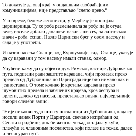
То доказује да овај крај, у ондашњим саобраћајним
комуникацијама, није представљао ''слепо црево.''
У то време, бележе летописци, у Мерћезу је постојала
царинарница. Ту се роба размењивала за робу, па је отуда,
веле, насеље добило данашњи назив - merces, на латинском
значи - роба, еспап. Назив Царински брег у овом насељу и
сада је у употреби.
И назив насеља Спанце, код Куршумлије, тада Станце, указује
да су каравани у том насељу имали станак, одмор.
Упућени кажу да су објекти дуж Римског, касније Дубровачког
пута, подизани ради заштите каравана, чији пролазак преко
предела од Дубровника до Цариграда није био нимало лак и
једноставан. О томе колико је кретање каравана преко
шумовитих предела и забачених крајева, кроз беспућа и
врлети, далеко од насеља, представљао ризик, најуверљивије
говори следећи запис:
''Није никакво чудо што су посланици из Дубровника, када су
носили данак Порти у Цариград, свечано испраћани од
Сената и родбине, док би женска чељад остајала у кући,
плачући за члановима посланства, који полазе на тежак, далек
и несигуран пут''.