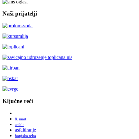
Naši prijatelji
Ključne reči
8. mart
asfalt
asfaltiranje
banjska reka