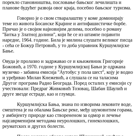
порекло становништва, пословање бањског лечилишта и
планове будућег развоја овог краја, посебно бањског туризма.
Говорио је о свом стваралаштву у коме доминирају
теме из живота Босанске Крајине и антифашистичке борбе.
Причао је о својим најновијим делима, посебно о роману
''Битка у Златној долини'', који ће се из штампе појавити
наредне, 1964. године. Била је милина слушати великог писца
- сећа се Божур Петровић, у то доба управник Куршумлијске
Бање.
Овуда је пролазио и задржавао се и књижевник Григорије
Божовић, а 1970. године у Куршумлијској Бањи је одржана
музичко - забавна емисија ''Аутобус у пола шест'', коју је водио
и уређивао Милан Кнежевић, а слушала се на таласима
Другог програма Радио Београда. Поред осталих у емисији су
учествовали: Предраг Живковић Тозовац, Шабан Шаулић и
друге звезде естраде, као и глумци.
Куршумлијска Бања, знана по изворима лековите воде,
смештена је на обалама Бањске реке, међу шумовитим горама,
у амбијенту природе као створененом за одмор и лечење
најсаврменијим методама неуролошких, гинеколошких,
реуматских и других болести.