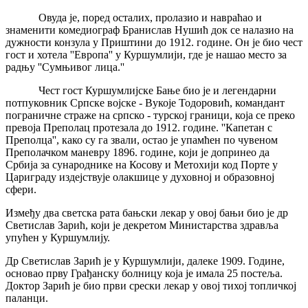
Овуда је, поред осталих, пролазио и навраћао и
знаменити комедиограф Бранислав Нушић док се налазио на
дужности конзула у Приштини до 1912. године. Он је био чест
гост и хотела ''Европа'' у Куршумлији, где је нашао место за
радњу ''Сумњивог лица.''
Чест гост Куршумлијске Бање био је и легендарни
потпуковник Српске војске - Вукоје Тодоровић, командант
пограничне страже на српско - турској граници, која се преко
превоја Преполац протезала до 1912. године. ''Капетан с
Преполца'', како су га звали, остао је упамћен по чувеном
Преполачком маневру 1896. године, који је допринео да
Србија за сународнике на Косову и Метохији код Порте у
Цариграду издејствује олакшице у духовној и образовној
сфери.
Између два светска рата бањски лекар у овој бањи био је др
Светислав Зарић, који је декретом Министарства здравља
упућен у Куршумлију.
Др Светислав Зарић је у Куршумлији, далеке 1909. Године,
основао прву Грађанску болницу која је имала 25 постеља.
Доктор Зарић је био први срески лекар у овој тихој топличкој
паланци.