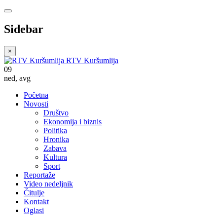
Sidebar
×
RTV Kuršumlija
09
ned
,
avg
Početna
Novosti
Društvo
Ekonomija i biznis
Politika
Hronika
Zabava
Kultura
Sport
Reportaže
Video nedeljnik
Čitulje
Kontakt
Oglasi