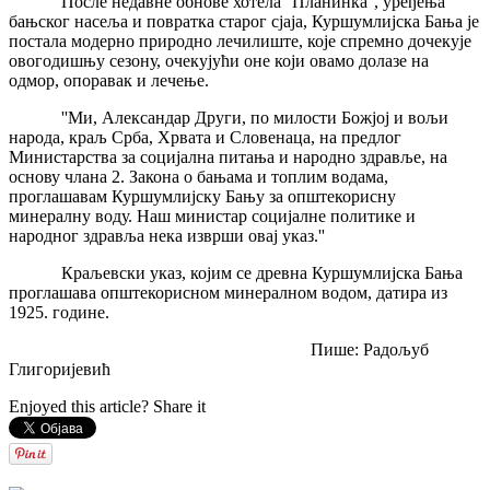
После недавне обнове хотела ''Планинка'', уређења
бањског насеља и повратка старог сјаја, Куршумлијска Бања је
постала модерно природно лечилиште, које спремно дочекује
овогодишњу сезону, очекујући оне који овамо долазе на
одмор, опоравак и лечење.
''Ми, Александар Други, по милости Божјој и вољи
народа, краљ Срба, Хрвата и Словенаца, на предлог
Министарства за социјална питања и народно здравље, на
основу члана 2. Закона о бањама и топлим водама,
проглашавам Куршумлијску Бању за општекорисну
минералну воду. Наш министар социјалне политике и
народног здравља нека изврши овај указ.''
Краљевски указ, којим се древна Куршумлијска Бања
проглашава општекорисном минералном водом, датира из
1925. године.
Пише: Радољуб
Глигоријевић
Enjoyed this article? Share it