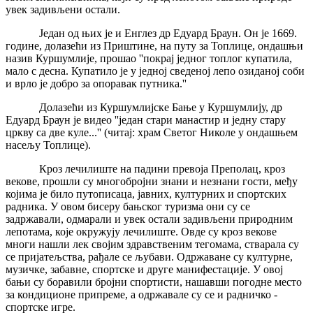
увек задивљени остали.
Један од њих је и Енглез др Едуард Браун. Он је 1669.
године, долазећи из Приштине, на путу за Топлице, ондашњи
назив Куршумлије, прошао ''покрај једног топлог купатила,
мало с десна. Купатило је у једној сведеној лепо озиданој соби
и врло је добро за опоравак путника.''
Долазећи из Куршумлијске Бање у Куршумлију, др
Едуард Браун је видео ''један стари манастир и једну стару
цркву са две куле...'' (читај: храм Светог Николе у ондашњем
насељу Топлице).
Кроз лечилиште на падини превоја Преполац, кроз
векове, прошли су многобројни знани и незнани гости, међу
којима је било путописаца, јавних, културних и спортских
радника. У овом бисеру бањског туризма они су се
задржавали, одмарали и увек остали задивљени природним
лепотама, које окружују лечилиште. Овде су кроз векове
многи нашли лек својим здравственим тегомама, стварала су
се пријатељства, рађале се љубави. Одржаване су културне,
музичке, забавне, спортске и друге манифестације. У овој
бањи су боравили бројни спортисти, нашавши погодне место
за кондиционе припреме, а одржавале су се и радничко -
спортске игре.