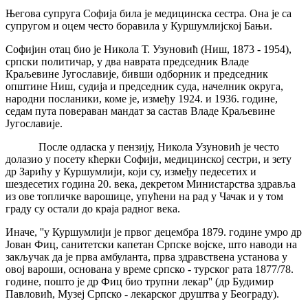
Његова супруга Софија била је медицинска сестра. Она је са
супругом и оцем често боравила у Куршумлијској Бањи.
Софијин отац био је Никола Т. Узуновић (Ниш, 1873 - 1954),
српски политичар, у два наврата председник Владе
Краљевине Југославије, бивши одборник и председник
општине Ниш, судија и председник суда, начелник округа,
народни посланики, коме је, између 1924. и 1936. године,
седам пута повераван мандат за састав Владе Краљевине
Југославије.
После одласка у пензију, Никола Узуновић је често
долазио у посету кћерки Софији, медицинској сестри, и зету
др Зарићу у Куршумлији, који су, између педесетих и
шездесетих година 20. века, декретом Министарства здравља
из ове топличке варошице, упућени на рад у Чачак и у том
граду су остали до краја радног века.
Иначе, ''у Куршумлији је првог децембра 1879. године умро др
Јован Фиц, санитетски капетан Српске војске, што наводи на
закључак да је прва амбуланта, прва здравствена установа у
овој вароши, основана у време српско - турског рата 1877/78.
године, пошто је др Фиц био трупни лекар'' (др Будимир
Павловић, Музеј Српско - лекарског друштва у Београду).