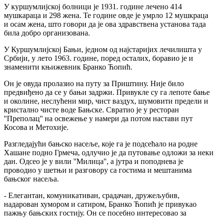
У куршумлијској болници је 1931. године лечено 414
мушкараца и 298 жена. Те године овде је умрло 12 мушкраца
и осам жена, што говори да је ова здравствена установа тада
била добро организована.
У Куршумлијској Бањи, једном од најстаријих лечилишта у
Србији, у лето 1963. године, поред осталих, боравио је и
знаменити књижевник Бранко Ћопић.
Он је овуда пролазио на путу за Приштину. Није било
предвиђено да се у бањи задржи. Привукле су га лепоте бање
и околине, неслућени мир, чист ваздух, шумовити предели и
кристално чисте воде Бањске. Свратио је у ресторан
''Преполац'' на освежење у намери да потом настави пут
Косова и Метохије.
Разгледајући бањско насеље, које га је подсећало на родне
Хашане подно Грмеча, одлучио је да путовање одложи за неки
дан. Одсео је у вили ''Милица'', а јутра и поподнева је
проводио у шетњи и разговору са гостима и мештанима
бањског насеља.
- Елегантан, комуникативан, срадачан, дружељубив,
надарован хумором и сатиром, Бранко Ћопић је привукао
пажњу бањских гостију. Он се посебно интересовао за