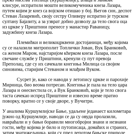
клисуре, испратили мошти великомученика кнеза Лазара,
путем којим је кнез са војском отишао у бој. Његов син, деспот
Стеван Лазаревић, своју сестру Оливеру испратио је турском
султану Бајазиту, а за узврат добио дозволу да тело свога оца
из цркве у Приштини пренесе у манастир Раваницу,
задужбину кнеза Лазара.
Племићки и великоцрквени достојаници, међу којима
су се налазили митрополит Топлички Јован, Вук Бранковић,
са женом Маром, најстаријом кћерком кнеза Лазара, после
свечане службе у Приштини, кренули су пут превоја
Преполац, где су их сачекали кнегиња Милица са својим
синовима, старијим Стеваном и млађим Вуком.
Сусрет је, како се наводи у летопису цркве и парохије
Мирница, био веома потресан. Кнегиња је пала на тело цара
Лазара и онесвестила се, а Вук Бранковић, који је тело свога
таста сачекао испред Приштине и извесно време пратио
поворку, вратио се у своје дворе, у Вучитрн.
У аналима Куршумлијске Бање, удаљене једанаест километара
јужно од Куршумлије, наводи се да су овуда пролазили,
навраћали и у бањи боравили многобројни знани и незнани
гости, међу којима је било и путописаца, домаћих и страних,
затим знатижељника, који су пред лепотом бањске природе