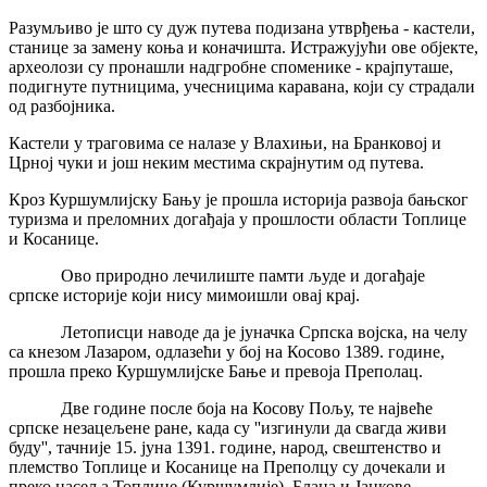
Разумљиво је што су дуж путева подизана утврђења - кастели,
станице за замену коња и коначишта. Истражујући ове објекте,
археолози су пронашли надгробне споменике - крајпуташе,
подигнуте путницима, учесницима каравана, који су страдали
од разбојника.
Кастели у траговима се налазе у Влахињи, на Бранковој и
Црној чуки и још неким местима скрајнутим од путева.
Кроз Куршумлијску Бању је прошла историја развоја бањског
туризма и преломних догађаја у прошлости области Топлице
и Косанице.
Ово природно лечилиште памти људе и догађаје
српске историје који нису мимоишли овај крај.
Летописци наводе да је јуначка Српска војска, на челу
са кнезом Лазаром, одлазећи у бој на Косово 1389. године,
прошла преко Куршумлијске Бање и превоја Преполац.
Две године после боја на Косову Пољу, те највеће
српске незацељене ране, када су ''изгинули да свагда живи
буду'', тачније 15. јуна 1391. године, народ, свештенство и
племство Топлице и Косанице на Преполцу су дочекали и
преко насеља Топлице (Куршумлије), Блаца и Јанкове