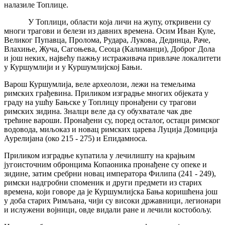
налазиле Топлице.
У Топлици, области која личи на жупу, откривени су
многи трагови и белези из давних времена. Осим Иван Куле,
Великог Пупавца, Пролома, Рудара, Лукова, Дединца, Раче,
Влахиње, Жуча, Сагоњева, Сеоца (Калиманци), Доброг Дола
и још неких, највећу пажњу истраживача привлаче локалитети
у Куршумлији и у Куршумлијској Бањи.
Варош Куршумлија, веле археолози, лежи на темељима
римских грађевина. Приликом изградње многих објеката у
граду на ушћу Бањске у Топлицу пронађени су трагови
римских зидина. Зналци веле да су обухватале чак две
трећине вароши. Пронађени су, поред осталог, остаци римског
водовода, миљоказ и новац римских царева Луција Домиција
Аурелијана (око 215 - 275) и Епидамноса.
Приликом изградње купатила у лечилишту на крајњим
југоисточним обронцима Копаоника пронађене су опеке и
зидине, затим сребрни новац императора Филипа (241 - 249),
римски надгробни споменик и други предмети из старих
времена, који говоре да је Куршумлијска Бања коришћена још
у доба старих Римљана, чији су високи државници, легионари
и ислужени војници, овде видали ране и лечили костобољу.