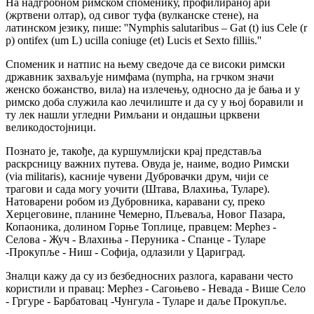
На надгробном римском споменику, профилираној ари
(жртвени олтар), од сивог туфа (вулканске стене), на
латинском језику, пише: ''Nymphis salutaribus – Gat (t) ius Cele (r
p) ontifex (um L) ucilla coniuge (et) Lucis et Sexto filliis.''
Споменик и натпис на њему сведоче да се високи римски
државник захваљује нимфама (nymphа, на грчком значи
женско божанство, вила) на излечењу, односно да је бања и у
римско доба служила као лечилиште и да су у њој боравили и
ту лек нашли угледни Римљани и ондашњи црквени
великодостојници.
Познато је, такође, да куршумлијски крај представља
раскрсницу важних путева. Овуда је, наиме, водио Римски
(via militaris), касније чувени Дубровачки друм, чији се
трагови и сада могу уочити (Штава, Влахиња, Туларе).
Натоварени робом из Дубровника, каравани су, преко
Херцеговине, планине Чемерно, Пљеваља, Новог Пазара,
Копаоника, долином Горње Топлице, правцем: Мерћез -
Селова - Жуч - Влахиња - Перуника - Спанце - Туларе
-Прокупље - Ниш - Софија, одлазили у Цариград.
Зналци кажу да су из безбедносних разлога, каравани често
користили и правац: Мерћез - Сагоњево - Невада - Више Село
- Гргуре - Барбатовац -Чунгула - Туларе и даље Прокупље.