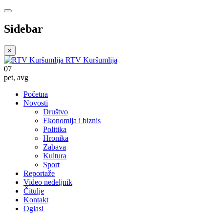
Sidebar
×
RTV Kuršumlija
07
pet
,
avg
Početna
Novosti
Društvo
Ekonomija i biznis
Politika
Hronika
Zabava
Kultura
Sport
Reportaže
Video nedeljnik
Čitulje
Kontakt
Oglasi