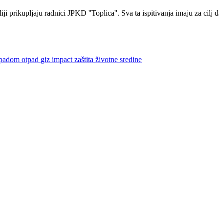
 prikupljaju radnici JPKD ''Toplica''. Sva ta ispitivanja imaju za cilj d
otpadom
otpad
giz impact
zaštita životne sredine