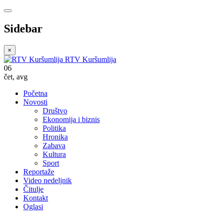
Sidebar
×
RTV Kuršumlija
06
čet
,
avg
Početna
Novosti
Društvo
Ekonomija i biznis
Politika
Hronika
Zabava
Kultura
Sport
Reportaže
Video nedeljnik
Čitulje
Kontakt
Oglasi