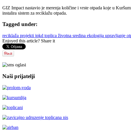
GIZ Impact nastavio je merenja količine i vrste otpada koje u Kuršumliji
instalira sistem za reciklažu otpada.
Tagged under:
reciklaža
projekti
jpkd toplica
životna sredina
ekologija
upravljanje 
Enjoyed this article? Share it
Naši prijatelji