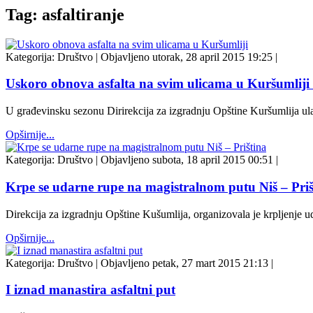
Tag: asfaltiranje
Kategorija:
Društvo
|
Objavljeno utorak, 28 april 2015 19:25
|
Uskoro obnova asfalta na svim ulicama u Kuršumliji
U građevinsku sezonu Dirirekcija za izgradnju Opštine Kuršumlija ul
Opširnije...
Kategorija:
Društvo
|
Objavljeno subota, 18 april 2015 00:51
|
Krpe se udarne rupe na magistralnom putu Niš – Priš
Direkcija za izgradnju Opštine Kušumlija, organizovala je krpljenje u
Opširnije...
Kategorija:
Društvo
|
Objavljeno petak, 27 mart 2015 21:13
|
I iznad manastira asfaltni put