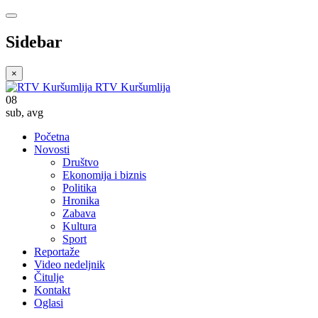
Sidebar
×
RTV Kuršumlija
08
sub
,
avg
Početna
Novosti
Društvo
Ekonomija i biznis
Politika
Hronika
Zabava
Kultura
Sport
Reportaže
Video nedeljnik
Čitulje
Kontakt
Oglasi