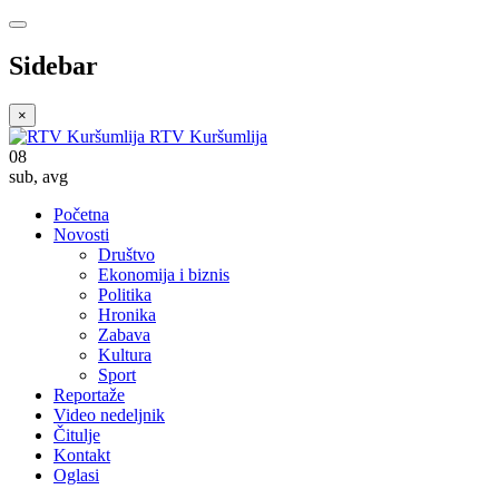
Sidebar
×
RTV Kuršumlija
08
sub
,
avg
Početna
Novosti
Društvo
Ekonomija i biznis
Politika
Hronika
Zabava
Kultura
Sport
Reportaže
Video nedeljnik
Čitulje
Kontakt
Oglasi