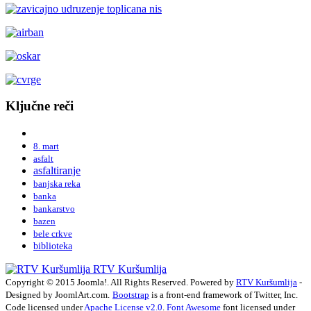
Ključne reči
8. mart
asfalt
asfaltiranje
banjska reka
banka
bankarstvo
bazen
bele crkve
biblioteka
RTV Kuršumlija
Copyright © 2015 Joomla!. All Rights Reserved. Powered by
RTV Kuršumlija
-
Designed by JoomlArt.com.
Bootstrap
is a front-end framework of Twitter, Inc.
Code licensed under
Apache License v2.0
.
Font Awesome
font licensed under