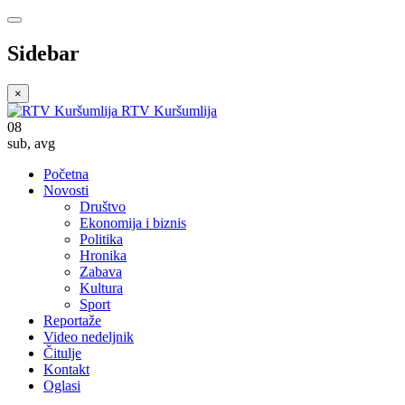
Sidebar
×
RTV Kuršumlija
08
sub
,
avg
Početna
Novosti
Društvo
Ekonomija i biznis
Politika
Hronika
Zabava
Kultura
Sport
Reportaže
Video nedeljnik
Čitulje
Kontakt
Oglasi