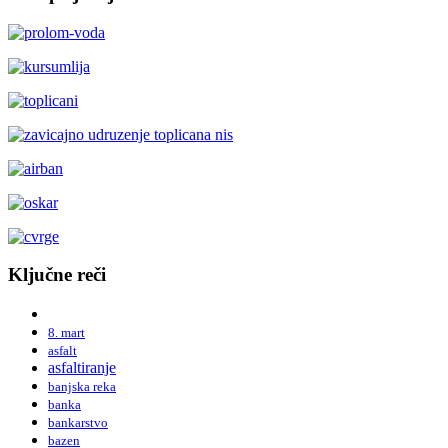
Ključne reči
8. mart
asfalt
asfaltiranje
banjska reka
banka
bankarstvo
bazen