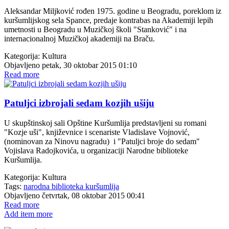
Aleksandar Miljković rođen 1975. godine u Beogradu, poreklom iz
kuršumlijskog sela Spance, predaje kontrabas na Akademiji lepih
umetnosti u Beogradu u Muzičkoj školi "Stanković" i na
internacionalnoj Muzičkoj akademiji na Braču.
Kategorija:
Kultura
Objavljeno petak, 30 oktobar 2015 01:10
Read more
Patuljci izbrojali sedam kozjih ušiju
U skupštinskoj sali Opštine Kuršumlija predstavljeni su romani
"Kozje uši", književnice i scenariste Vladislave Vojnović,
(nominovan za Ninovu nagradu) i "Patuljci broje do sedam"
Vojislava Radojkovića, u organizaciji Narodne biblioteke
Kuršumlija.
Kategorija:
Kultura
Tags:
narodna biblioteka kuršumlija
Objavljeno četvrtak, 08 oktobar 2015 00:41
Read more
Add item more