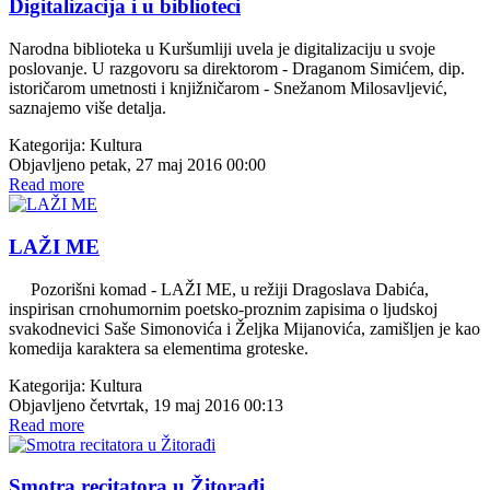
Digitalizacija i u biblioteci
Narodna biblioteka u Kuršumliji uvela je digitalizaciju u svoje
poslovanje. U razgovoru sa direktorom - Draganom Simićem, dip.
istoričarom umetnosti i knjižničarom - Snežanom Milosavljević,
saznajemo više detalja.
Kategorija:
Kultura
Objavljeno petak, 27 maj 2016 00:00
Read more
LAŽI ME
Pozorišni komad - LAŽI ME, u režiji Dragoslava Dabića,
inspirisan crnohumornim poetsko-proznim zapisima o ljudskoj
svakodnevici Saše Simonovića i Željka Mijanovića, zamišljen je kao
komedija karaktera sa elementima groteske.
Kategorija:
Kultura
Objavljeno četvrtak, 19 maj 2016 00:13
Read more
Smotra recitatora u Žitorađi