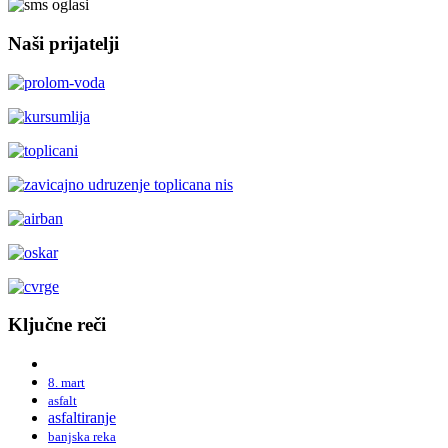
Naši prijatelji
Ključne reči
8. mart
asfalt
asfaltiranje
banjska reka