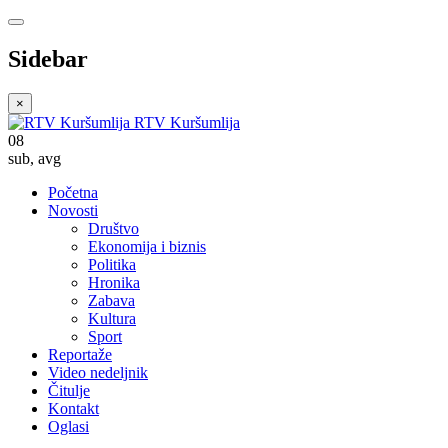
Sidebar
×
RTV Kuršumlija
08
sub
,
avg
Početna
Novosti
Društvo
Ekonomija i biznis
Politika
Hronika
Zabava
Kultura
Sport
Reportaže
Video nedeljnik
Čitulje
Kontakt
Oglasi