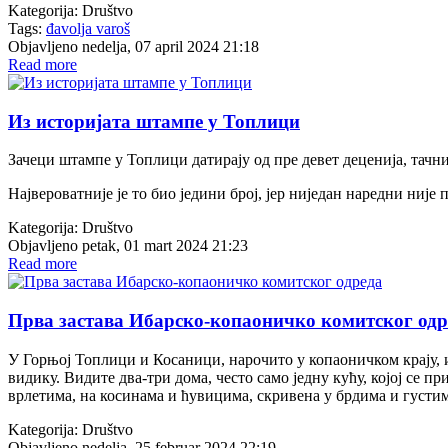
Kategorija:
Društvo
Tags:
đavolja varoš
Objavljeno nedelja, 07 april 2024 21:18
Read more
Из историјата штампе у Топлици
Зачеци штампе у Топлици датирају од пре девет деценија, тачније
Највероватније је то био једини број, јер ниједан наредни није 
Kategorija:
Društvo
Objavljeno petak, 01 mart 2024 21:23
Read more
Прва застава Ибарско-копаоничко комитског одр
У Горњој Топлици и Косаници, нарочито у копаоничком крају, им
видику. Видите два-три дома, често само једну кућу, којој се 
врлетима, на косинама и ћувицима, скривена у брдима и густим
Kategorija:
Društvo
Objavljeno nedelja, 25 februar 2024 22:19