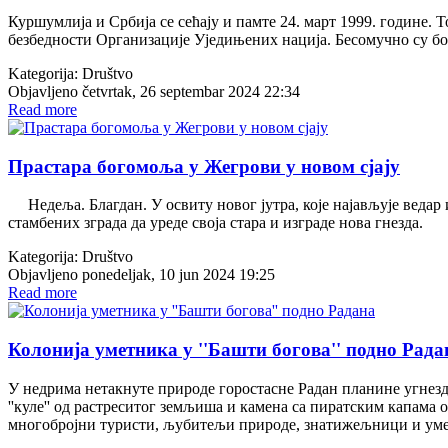
Куршумлија и Србија се сећају и памте 24. март 1999. године. 
безбедности Организације Уједињених нација. Бесомучно су бо
Kategorija:
Društvo
Objavljeno četvrtak, 26 septembar 2024 22:34
Read more
Прастара богомоља у Жегрови у новом сјају
Недеља. Благдан. У освиту новог јутра, које најављује ведар и
стамбених зграда да уреде своја стара и изграде нова гнезда.
Kategorija:
Društvo
Objavljeno ponedeljak, 10 jun 2024 19:25
Read more
Колонија уметника у ''Башти богова'' подно Рада
У недрима нетакнуте природе горостасне Радан планине угнезд
''куле'' од растреситог земљиша и камена са пиратским капама 
многобројни туристи, љубитељи природе, знатижељници и уме