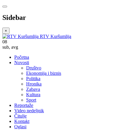
Sidebar
×
RTV Kuršumlija
08
sub
,
avg
Početna
Novosti
Društvo
Ekonomija i biznis
Politika
Hronika
Zabava
Kultura
Sport
Reportaže
Video nedeljnik
Čitulje
Kontakt
Oglasi