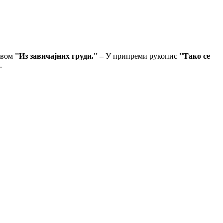
овом
''Из завичајних груди.'' –
У припреми рукопис
''Тако се
.