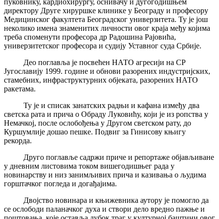
пуковнику, кардиохирургу, оснивачу и дугогодишњем
директору Друге хируршке клинике у Београду и професору
Медицинског факултета Београдског универзитета. Ту је још
неколико имена знаменитих личности овог краја међу којима
треба споменути професора др Радошина Рајовића,
универзитетског професора и судију Уставног суда Србије.
Део поглавља је посвећен НАТО агресији на СР
Југославију 1999. године и обнови разорених индустријских,
стамебних, инфраструктурних објеката, разорених НАТО
ракетама.
Ту је и списак занатских радњи и кафана између два
светска рата и прича о Обраду Луковићу, који је из ропства у
Немачкој, после ослобођења у Другом светском рату, до
Куршумлије дошао пешке. Подвиг за Гинисову књигу
рекорда.
Друго поглавље садржи приче и репортаже објављиване
у дневним листовима током вишегодишњег рада у
новинарству и низ занимљивих прича и казивања о људима
горштачког погледа и догађајима.
Двојство новинара и књижевника аутору је помогло да
се ослободи паланачког духа и створи дело вредно пажње и
поштовања, које оставља дубок траг у културној баштини овог