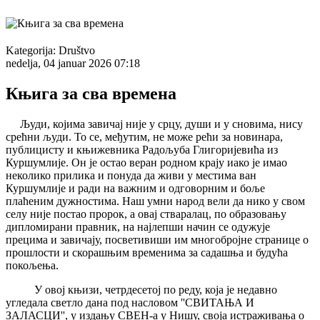
Kategorija:
Društvo
nedelja, 04 januar 2026 07:18
Књига за сва времена
Људи, којима завичај није у срцу, души и у сновима, нису
срећни људи. То се, међутим, не може рећи за новинара,
публицисту и књижевника Радољуба Глигоријевића из
Куршумлије. Он је остао веран родном крају иако је имао
неколико прилика и понуда да живи у местима ван
Куршумлије и ради на важним и одговорним и боље
плаћеним дужностима. Наш умни народ вели да нико у свом
селу није постао пророк, а овај стваралац, по образовању
дипломирани правник, на најлепши начин се одужује
прецима и завичају, посветивиши им многобројне странице о
прошлости и скорашњим временима за садашња и будућа
покољења.
У овој књизи, четрдесетој по реду, која је недавно
угледала светло дана под насловом ''СВИТАЊА И
ЗАЛАСЦИ'', у издању СВЕН-а у Нишу, своја истраживања о