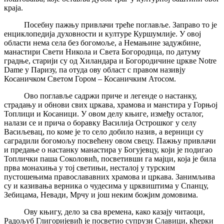
краја.
Посебну пажњу привлачи треће поглавље. Заправо то је
енциклопедија духовности и културе Куршумлије. У овој
области нема села без богомоље, а Немањине задужбине,
манастири Свети Никола и Света Богородица, по датуму
градње, старији су од Хиландара и Богородичине цркве Notre
Dame у Паризу, па отуда ову област с правом називју
Косаничком Светом Гором – Косаничким Атосом.
Ово поглавље садржи приче и легенде о настанку,
страдању и обнови свих цркава, храмова и манстира у Горњој
Топлици и Косаници. У овом делу књиге, између осталог,
налази се и прича о боравку Василија Острошког у селу
Васиљевац, по коме је то село добило назив, а верници су
саградили богомољу посвећену овом свецу. Пажњу привлачи
и предање о настанку манастира у Богујевцу, који је подигао
Топлички паша Соколовић, посветивши га мајци, која је била
прва монахиња у тој светињи, несталој у турским
пустошењима православавних храмова и цркава. Занимљива
су и казивања верника о чудесима у црквиштима у Спанцу,
Зебицама, Невади, Мрчу и још неким божјим домовима.
Ову књигу, дело за сва времена, како казају читаоци,
Радољуб Глигоријевић је посветио супрузи Славици, кћерки