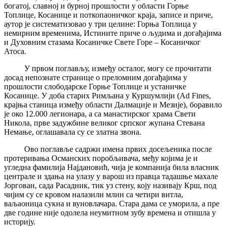
богатој, славној и бурној прошлости у области Горње
Топлице, Косанице и поткопаоничког краја, записе и приче,
аутор је систематизовао у три целине: Горња Топлица у
немирним временима, Истините приче о људима и догађајима
и Духовним стазама Косаничке Свете Горе – Косаничког
Атоса.
У првом поглављу, између осталог, могу се прочитати
досад непознате странице о преломним догађајима у
прошлости слободарске Горње Топлице и устаничке
Косанице. У доба старих Римљана у Куршумлији (Ad Fines,
крајња станица између области Далмације и Мезије), боравило
је око 12.000 легионара, а са манастирског храма Свети
Никола, прве задужбине великог српског жупана Стевана
Немање, оглашавала су се златна звона.
Ово поглавље садржи имена првих досељеника после
протеривања Османских поробљивача, међу којима је и
угледна фамилија Најдановић, чија је компанија била власник
централе и здања на улазу у варош из правца тадашње махале
Јоргован, сада Расадник, тик уз стену, коју називају Крш, под
чијим су се кровом налазили млин са четири витла,
ваљаоница сукна и вуновлачара. Стара дама се уморила, а пре
две године није одолела неумитном зубу времена и отишла у
историју.