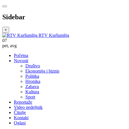
Sidebar
×
RTV Kuršumlija
07
pet
,
avg
Početna
Novosti
Društvo
Ekonomija i biznis
Politika
Hronika
Zabava
Kultura
Sport
Reportaže
Video nedeljnik
Čitulje
Kontakt
Oglasi