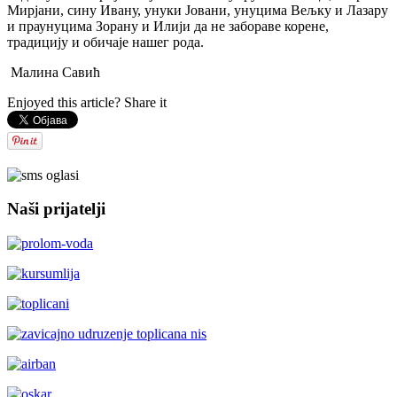
Мирјани, сину Ивану, унуки Јовани, унуцима Вељку и Лазару
и праунуцима Зорану и Илији да не забораве корене,
традицију и обичаје нашег рода.
Малина Савић
Enjoyed this article? Share it
Naši prijatelji