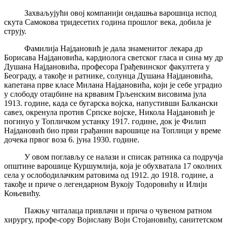
Захваљујући овој компанији ондашња варошица испод
скута Самокова тридесетих година прошлог века, добила је
струју.
Фамилија Најдановић је дала знаменитог лекара др
Борисава Најдановића, кардиолога светског гласа и сина му др
Душана Најдановића, професора Грађевинског факултета у
Београду, а такође и ратнике, солунца Душана Најдановића,
капетана прве класе Милана Најдановића, који је себе уградио
у слободу отаџбине на крвавим Грљенским висовима јула
1913. године, када се бугарска војска, напустивши Балкански
савез, окренула против Српске војске, Никола Најдановић је
погинуо у Топличком устанку 1917. године, док је Филип
Најдановић био први грађанин варошице на Топлици у време
дочека првог воза 6. јуна 1930. године.
У овом поглављу се налази и списак ратника са подручја
општине варошице Куршумлија, која је обухватала 17 околних
села у ослободилачким ратовима од 1912. до 1918. године, а
такође и приче о легендарном Вукоју Тодоровићу и Илији
Коњевићу.
Пажњу читалаца привлачи и прича о чувеном ратном
хирургу, профе-сору Војиславу Воји Стојановићу, санитетском