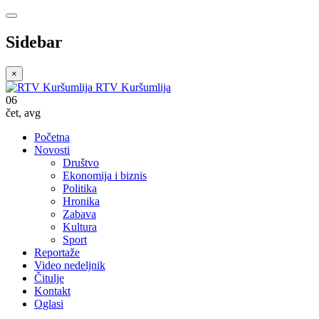
Sidebar
×
RTV Kuršumlija
06
čet
,
avg
Početna
Novosti
Društvo
Ekonomija i biznis
Politika
Hronika
Zabava
Kultura
Sport
Reportaže
Video nedeljnik
Čitulje
Kontakt
Oglasi