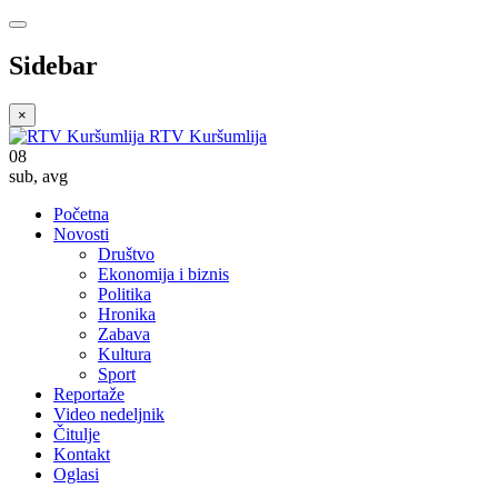
Sidebar
×
RTV Kuršumlija
08
sub
,
avg
Početna
Novosti
Društvo
Ekonomija i biznis
Politika
Hronika
Zabava
Kultura
Sport
Reportaže
Video nedeljnik
Čitulje
Kontakt
Oglasi