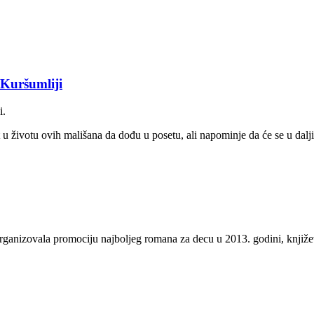
 Kuršumliji
i.
t u životu ovih mališana da dođu u posetu, ali napominje da će se u dal
rganizovala promociju najboljeg romana za decu u 2013. godini, knjiž