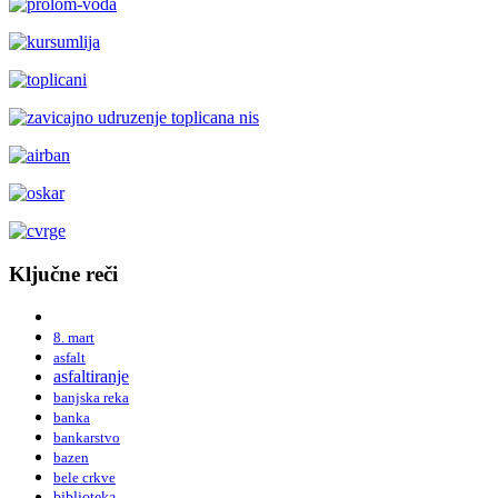
Ključne reči
8. mart
asfalt
asfaltiranje
banjska reka
banka
bankarstvo
bazen
bele crkve
biblioteka