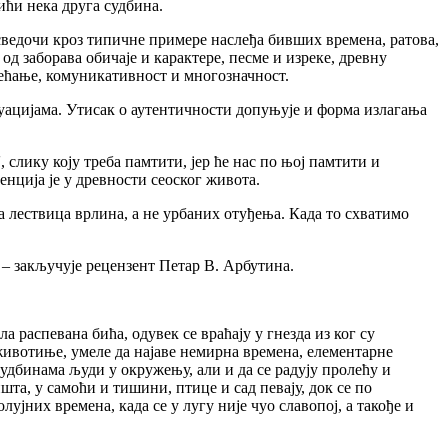
ићи нека друга судбина.
ведочи кроз типичне примере наслеђа бивших времена, ратова,
од заборава обичаје и карактере, песме и изреке, древну
ећање, комуникативност и многозначност.
цијама. Утисак о аутентичности допуњује и форма излагања
лику коју треба памтити, јер ће нас по њој памтити и
енција је у древности сеоског живота.
 лествица врлина, а не урбаних отуђења. Када то схватимо
– закључује рецензент Петар В. Арбутина.
распевана бића, одувек се враћају у гнезда из ког су
животиње, умеле да најаве немирна времена, елементарне
 судбинама људи у окружењу, али и да се радују пролећу и
та, у самоћи и тишини, птице и сад певају, док се по
јних времена, када се у лугу није чуо славопој, а такође и