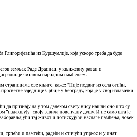
 Глигоријевића из Куршумлије, која ускоро треба да буде
егов земљак Раде Драинац, у књижевну раван и
надоградио је читавим народним памћењем.
страницама ове књиге, каже: ''Није подвиг из села отићи,
просветне заједнице Србије у Београду, која је у свој издавачки
и да признају да у том далеком свету нису нашли оно што су
ом ''надахњују'' своју завичајновенчану душу. И не само шта је
р, заборављајући тај живот и потискујући наслаге памћења, човек
, трпећи и памтећи, радећи и стичући упркос и у инат