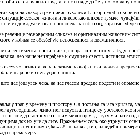
азграђивало и рушило труд, али не и наду да ће у новом дану пон
коро на свакој страни овог рукописа Глигоријевић говори и с
е ситуације сеоског живота и ликове као њихове тумаче, чувајући 
ан и индивидуализован приповедачки образац, који омогућује с
 реченице разноврсним сликама и оригиналним животним ситуа
логе у којима се обезбеђује непосредност и драматичност.
сентименталности, писац ствара ''оставштину за будућност'', с
 навика, део наше неизграђене и смушене свести, истинска егзист
 сеоског живота, коју налазимо у овој књизи, долази вредносна
 добили шарено и светлуцаво ништа.
нас још увек чека, да нас гласом предака подсети и опомене 
 траг у времену и простору. Од постања та јата крилата, мала 
вог дугогодишњег животног искуства, птице су, уосталом као и 
 и снегове, да застану са својим милопојем, да тугују и пате над
дунцима док их уче да лете. Пражњењем села, око утрнулих огњиш
овници напуштених кућа – објашњава аутор, наводећи примере олу
кад и преко мере.