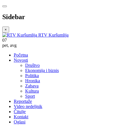
Sidebar
×
RTV Kuršumlija
07
pet
,
avg
Početna
Novosti
Društvo
Ekonomija i biznis
Politika
Hronika
Zabava
Kultura
Sport
Reportaže
Video nedeljnik
Čitulje
Kontakt
Oglasi