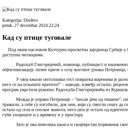
Kategorija:
Društvo
petak, 27 decembar 2024 22:24
Кад су птице туговале
Под овим насловом Културно-просветна заједница Србије у Беог
доступна читаоцима.
Радољуб Глигоријевић, новинар, публицист и књижевник из К
објективизацију личне приче о селу његовог јунака Петронија,
У овој књизи онтолошки гест повратка коренима је јасно нагл
него се на огњиште вратити!'' – наводи, између осталог, реценз
програм уврстила рукопис Радољуба Глигоријевића из Куршумлиј
Можда је управо Петроније – ''инсан јачи од тишине'', онај 
тражили, а себе су изгубили, док они, који су смогли снаге да с
остало од села и сеоског живота, него шта је остало од идентите
губи упориште и у времену и у простору.
Зато је ова невелика књига и својеврстан појмовник свих он