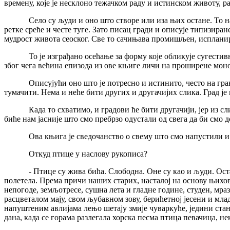
времену, које је несклоно тежачком раду и истинском животу, р
Село су људи и оно што створе или иза њих остане. То нам с
ретке среће и честе туге. Зато писац гради и описује типизиран
мудрост живота сеоског. Све то сачињава промишљен, испланир
То је изграђано осећање за форму које обликује сугестивне
због чега већина епизода из ове књиге личи на проширене моно
Описујући оно што је потресно и истинито, често на граници 
тумачити. Нема и неће бити других и другачијих слика. Град је
Када то схватимо, и градови ће бити другачији, јер из слике
биће нам јасније што смо пребрзо одустали од свега да би смо
Ова књига је сведочанство о свему што смо напустили и што 
Откуд птице у наслову рукописа?
- Птице су жива бића. Слободна. Оне су као и људи. Остављају
полетела. Према причи наших старих, насталој на основу њихо
непогоде, земљотресе, сушна лета и гладне године, студен, мраз
расцветалом мају, свом љубавном зову, берићетној јесени и мла
напуштеним авлијама лењо шетају змије чуваркуће, једини стан
дана, када се горама разлегала хорска песма птица певачица, не