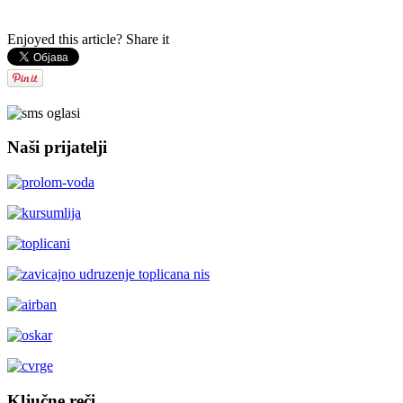
Малина Ма
Enjoyed this article? Share it
Naši prijatelji
Ključne reči