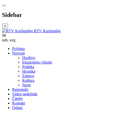
Sidebar
×
RTV Kuršumlija
08
sub
,
avg
Početna
Novosti
Društvo
Ekonomija i biznis
Politika
Hronika
Zabava
Kultura
Sport
Reportaže
Video nedeljnik
Čitulje
Kontakt
Oglasi