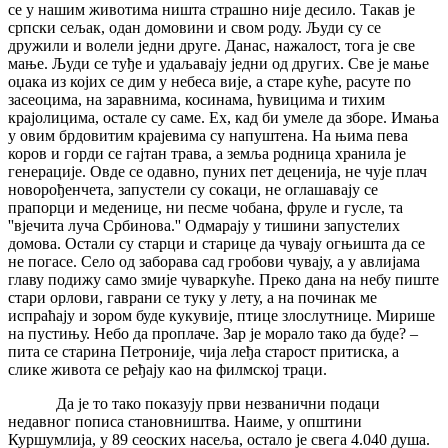
се у нашим животима ништа страшно није десило. Такав је
српски сељак, одан домовини и свом роду. Људи су се
дружили и волели једни друге. Данас, нажалост, тога је све
мање. Људи се туђе и удаљавају једни од других. Све је мање
оџака из којих се дим у небеса вије, а старе куће, расуте по
засеоцима, на заравнима, косинама, ћувицима и тихим
крајолицима, остале су саме. Ех, кад би умеле да зборе. Имања
у овим брдовитим крајевима су напуштена. На њима пева
коров и горди се гајтан трава, а земља родница хранила је
генерације. Овде се одавно, пуних пет деценија, не чује плач
новорођенчета, запустели су сокаци, не оглашавају се
прапорци и меденице, ни песме чобана, фруле и гусле, та
''вјечита луча Србинова.'' Одмарају у тишини запустелих
домова. Остали су старци и старице да чувају огњишта да се
не погасе. Село од заборава сад гробови чувају, а у авлијама
главу подижу само змије чуваркуће. Преко дана на небу пиште
стари орлови, гаврани се туку у лету, а на починак ме
испраћају и зором буде кукувије, птице злослутнице. Мирише
на пустињу. Небо да проплаче. Зар је морало тако да буде? –
пита се старина Петроније, чија леђа старост притиска, а
слике живота се ређају као на филмској траци.
Да је то тако показују први незванични подаци
недавног пописа становништва. Наиме, у општини
Куршумлија, у 89 сеоских насеља, остало је свега 4.040 душа.