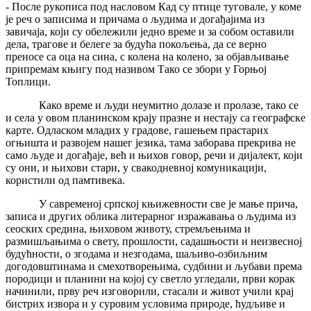
- После рукописа под насловом Кад су птице туговале, у коме
је реч о записима и причама о људима и догађајима из
завичаја, који су обележили једно време и за собом оставили
дела, трагове и белеге за будућа покољења, да се верно
преносе са оца на сина, с колена на колено, за објављивање
припремам књигу под називом Тако се збори у Горњој
Топлици.
Како време и људи неумитно долазе и пролазе, тако се
и села у овом планинском крају празне и нестају са географске
карте. Одласком младих у градове, гашењем прастарих
огњишта и развојем нашег језика, тама заборава прекрива не
само људе и догађаје, већ и њихов говор, речи и дијалект, који
су они, и њихови стари, у свакодневној комуникацији,
користили од памтивека.
У савременој српској књижевности све је мање прича,
записа и других облика литерарног изражавања о људима из
сеоских средина, њиховом животу, стремљењима и
размишљањима о свету, прошлости, садашњости и неизвесној
будућности, о згодама и незгодама, шаљиво-озбиљним
догодовштинама и смехотворењима, судбини и љубави према
породици и планини на којој су светло угледали, први корак
начинили, прву реч изговорили, стасали и живот учили крај
бистрих извора и у суровим условима природе, ћудљиве и