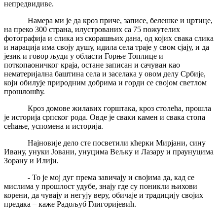
непредвидиве.
Намера ми је да кроз приче, записе, белешке и цртице,
на преко 300 страна, илустрованих са 75 пожутелих
фотографија и слика из скорашњих дана, од којих свака слика
и нарација има своју душу, идила села траје у свом сјају, и да
језик и говор људи у области Горње Топлице и
поткопаоничког краја, остане записан и сачуван као
нематеријална баштина села и заселака у овом делу Србије,
који обилује природним добрима и горди се својом светлом
прошлошћу.
Кроз домове жилавих горштака, кроз столећа, прошла
је историја српског рода. Овде је сваки камен и свака стопа
сећање, успомена и историја.
Најновије дело сте посветили кћерки Мирјани, сину
Ивану, унуки Јовани, унуцима Вељку и Лазару и праунуцима
Зорану и Илији.
- То је мој дуг према завичају и својима да, кад се
мислима у прошлост удубе, знају где су поникли њихови
корени, да чувају и негују веру, обичаје и традицију својих
предака – каже Радољуб Глигоријевић.