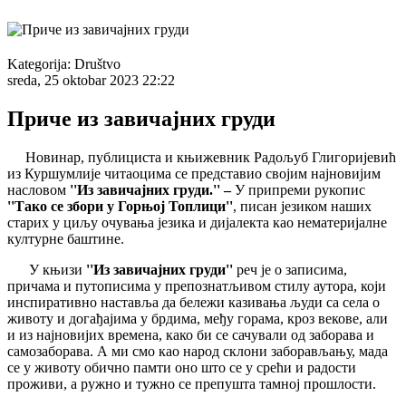
Kategorija:
Društvo
sreda, 25 oktobar 2023 22:22
Приче из завичајних груди
Новинар, публициста и књижевник Радољуб Глигоријевић
из Куршумлије читаоцима се представио својим најновијим
насловом
''Из завичајних груди.'' –
У припреми рукопис
''Тако се збори у Горњој Топлици''
, писан језиком наших
старих у циљу очувања језика и дијалекта као нематеријалне
културне баштине.
У књизи
''Из завичајних груди''
реч је о записима,
причама и путописима у препознатљивом стилу аутора, који
инспиративно наставља да бележи казивања људи са села о
животу и догађајима у брдима, међу горама, кроз векове, али
и из најновијих времена, како би се сачували од заборава и
самозаборава. А ми смо као народ склони заборављању, мада
се у животу обично памти оно што се у срећи и радости
проживи, а ружно и тужно се препушта тамној прошлости.