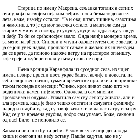
Старица по имену Макрена, сељанка топлих а сетних
очију, која на својим нејаким леђима носи безмало девдесет
лета, каже, између осталог: ''Ја и овај штап, тишина, самотиња
и чамотиња, то је од мог заселка остало, а маштала сам да
старим у миру и спокоју, уз унуке, унуци да одрастају уз деду
и бабу. То би се срећоносјем звало. Онда наиђе модерно време,
за мене нагрђено. Синови и унуци одоше путем своје звезде, а
ја се још увек надам, прошлост сањам и жељно их ишчекујем
да се врате, да поново наложе ватру на прастаром огњишту,
које греје и жубори и кад у њему огањ не гори.''
Њена врсница Каранфила из суседног села, из чијег
имена извире црвени цвет, украс баште, авлије и доксата, на
себи својствен начин, тумачи временске прилике и неприлике
током последњих месеци: ''Синко, кроз живот само што ме
воденички камен није млео. Одолевала сам многим
громовима и олујама. Упамтила сам сву лепоту живота, али и
зла времена, када је било тешко опстати и сачувати фамилију,
народ и отаџбину, кад су завојевачи хтели да нас сатру и затру.
Кад се у та времена удубим, добро сам упамет. Боже, саклони
од нас! Било, не поновило се.
Запамти ово што ћу ти рећи. У мом веку се није десило да
киша и снегови на небу остану. Пашће кад-тад, ако не у