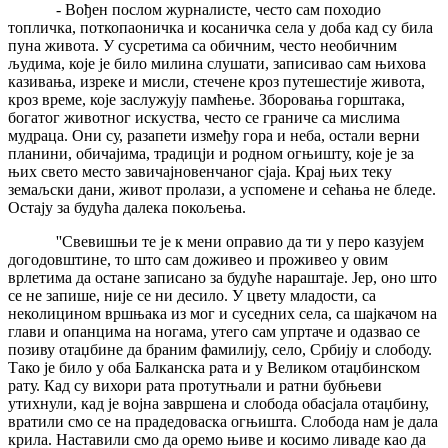
- Вођен послом журналисте, често сам походио
топличка, поткопаоничка и косаничка села у доба кад су била
пуна живота. У сусретима са обичним, често необичним
људима, које је било милина слушати, записивао сам њихова
казивања, изреке и мисли, стечене кроз путешестије живота,
кроз време, које заслужују памћење. Зборовања горштака,
богатог животног искуства, често се граниче са мислима
мудраца. Они су, разапети између гора и неба, остали верни
планини, обичајима, традицји и родном огњишту, које је за
њих свето место завичајновенчаног сјаја. Крај њих теку
земаљски дани, живот пролази, а успомене и сећања не бледе.
Остају за будућа далека покољења.
''Свевишњи те је к мени оправио да ти у перо казујем
догодовштине, то што сам доживео и проживео у овим
врлетима да остане записано за будуће нараштаје. Јер, оно што
се не запише, није се ни десило. У цвету младости, са
неколицином вршњака из мог и суседних села, са шајкачом на
глави и опанцима на ногама, утего сам упртаче и одазвао се
позиву отаџбине да браним фамилију, село, Србију и слободу.
Тако је било у оба Балканска рата и у Великом отаџбинском
рату. Кад су вихори рата протутњали и ратни бубњеви
утихнули, кад је војна завршена и слобода обасјала отаџбину,
вратили смо се на прадедоваска огњишта. Слобода нам је дала
крила. Наставили смо да оремо њиве и косимо ливаде као да