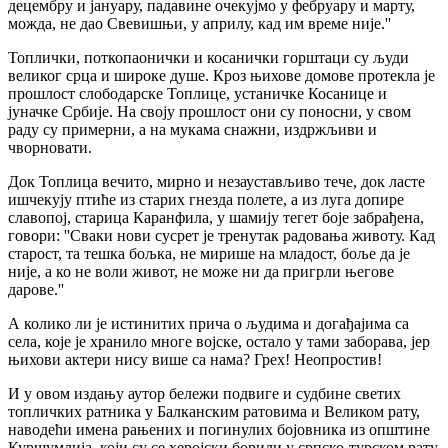
децембру и јануару, падавине очекујмо у фебруару и марту,
можда, не дао Свевишњи, у априлу, кад им време није.''
Топлички, поткопаонички и косанички горштаци су људи
великог срца и широке душе. Кроз њихове домове протекла је
прошлост слободарске Топлице, устаничке Косанице и
јуначке Србије. На своју прошлост они су поносни, у свом
раду су примерни, а на мукама снажни, издржљиви и
чворновати.
Док Топлица вечито, мирно и незаустављиво тече, док ласте
ишчекују птиће из старих гнезда полете, а из луга допире
славопој, старица Каранфила, у шамију тегет боје забрађена,
говори: ''Сваки нови сусрет је тренутак радовања животу. Кад
старост, та тешка бољка, не мирише на младост, боље да је
није, а ко не воли живот, не може ни да пригрли његове
дарове.''
А колико ли је истинитих прича о људима и догађајима са
села, које је хранило многе војске, остало у тами заборава, јер
њихови актери нису више са нама? Грех! Неопростив!
И у овом издању аутор бележи подвиге и судбине светих
топличких ратника у Балканским ратовима и Великом рату,
наводећи имена рањених и погинулих бојовника из општине
Куршумлија, који су се херојски борили у српско-турском рату