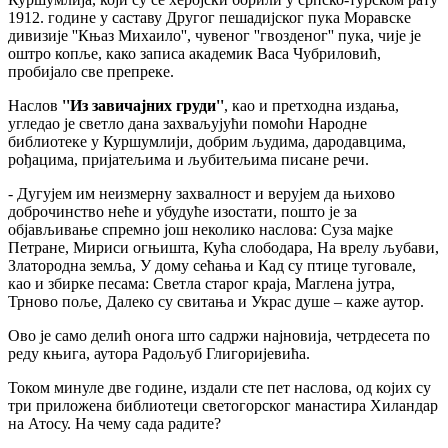
1912. године у саставу Другог пешадијског пука Моравске
дивизије ''Књаз Михаило'', чувеног ''гвозденог'' пука, чије је
оштро копље, како записа академик Васа Чубриловић,
пробијало све препреке.
Наслов
''Из завичајних груди''
, као и претходна издања,
угледао је светло дана захваљујући помоћи Народне
библиотеке у Куршумлији, добрим људима, дародавцима,
рођацима, пријатељима и љубитељима писане речи.
- Дугујем им неизмерну захвалност и верујем да њихово
доброчинство неће и убудуће изостати, пошто је за
објављивање спремно још неколико наслова: Суза мајке
Петране, Мириси огњишта, Кућа слободара, На врелу љубави,
Златородна земља, У дому сећања и Кад су птице туговале,
као и збирке песама: Светла старог краја, Маглена јутра,
Трново поље, Далеко су свитања и Украс душе – каже аутор.
Ово је само делић онога што садржи најновија, четрдесета по
реду књига, аутора Радољуб Глигоријевића.
Током минуле две године, издали сте пет наслова, од којих су
три приложена библиотеци светогорског манастира Хиландар
на Атосу. На чему сада радите?