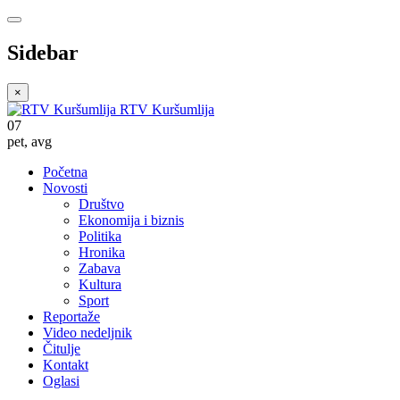
Sidebar
×
RTV Kuršumlija
07
pet
,
avg
Početna
Novosti
Društvo
Ekonomija i biznis
Politika
Hronika
Zabava
Kultura
Sport
Reportaže
Video nedeljnik
Čitulje
Kontakt
Oglasi