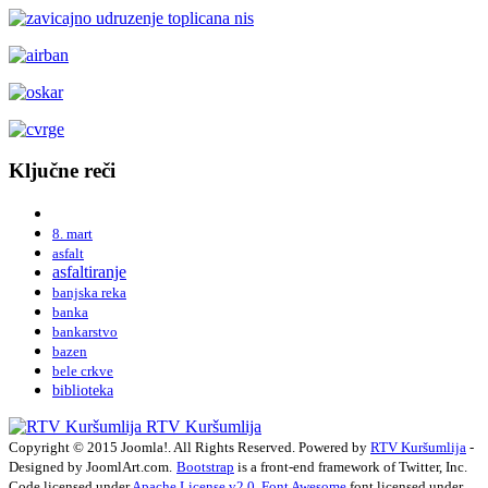
Ključne reči
8. mart
asfalt
asfaltiranje
banjska reka
banka
bankarstvo
bazen
bele crkve
biblioteka
RTV Kuršumlija
Copyright © 2015 Joomla!. All Rights Reserved. Powered by
RTV Kuršumlija
-
Designed by JoomlArt.com.
Bootstrap
is a front-end framework of Twitter, Inc.
Code licensed under
Apache License v2.0
.
Font Awesome
font licensed under