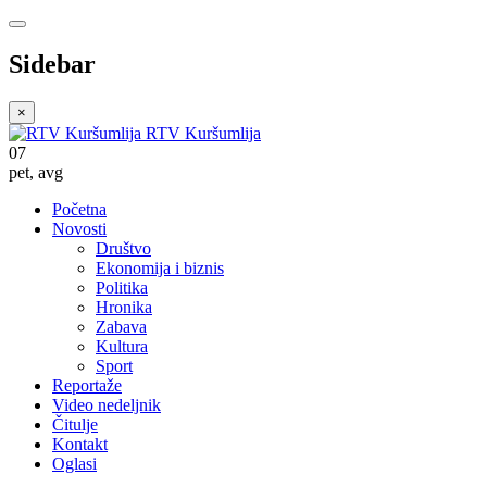
Sidebar
×
RTV Kuršumlija
07
pet
,
avg
Početna
Novosti
Društvo
Ekonomija i biznis
Politika
Hronika
Zabava
Kultura
Sport
Reportaže
Video nedeljnik
Čitulje
Kontakt
Oglasi