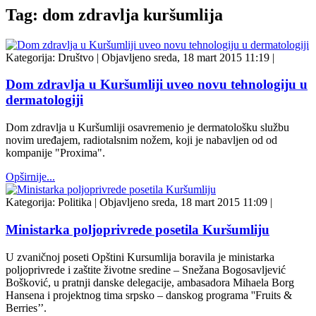
Tag: dom zdravlja kuršumlija
Kategorija:
Društvo
|
Objavljeno sreda, 18 mart 2015 11:19
|
Dom zdravlja u Kuršumliji uveo novu tehnologiju u
dermatologiji
Dom zdravlja u Kuršumliji osavremenio je dermatološku službu
novim uređajem, radiotalsnim nožem, koji je nabavljen od od
kompanije "Proxima".
Opširnije...
Kategorija:
Politika
|
Objavljeno sreda, 18 mart 2015 11:09
|
Ministarka poljoprivrede posetila Kuršumliju
U zvaničnoj poseti Opštini Kursumlija boravila je ministarka
poljoprivrede i zaštite životne sredine – Snežana Bogosavljević
Bošković, u pratnji danske delegacije, ambasadora Mihaela Borg
Hansena i projektnog tima srpsko – danskog programa ''Fruits &
Berries’’.