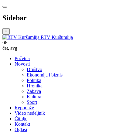
Sidebar
×
RTV Kuršumlija
06
čet
,
avg
Početna
Novosti
Društvo
Ekonomija i biznis
Politika
Hronika
Zabava
Kultura
Sport
Reportaže
Video nedeljnik
Čitulje
Kontakt
Oglasi