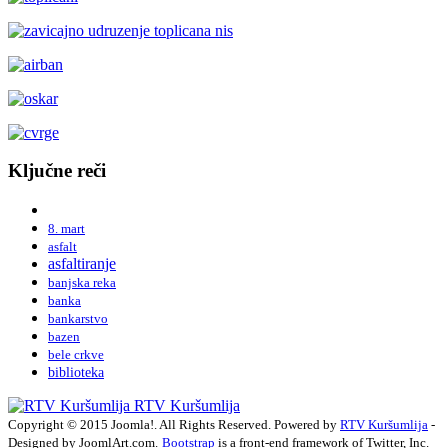
Ključne reči
8. mart
asfalt
asfaltiranje
banjska reka
banka
bankarstvo
bazen
bele crkve
biblioteka
RTV Kuršumlija
Copyright © 2015 Joomla!. All Rights Reserved. Powered by
RTV Kuršumlija
-
Designed by JoomlArt.com.
Bootstrap
is a front-end framework of Twitter, Inc.