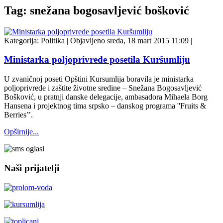
Tag: snežana bogosavljević bošković
Kategorija:
Politika
|
Objavljeno sreda, 18 mart 2015 11:09
|
Ministarka poljoprivrede posetila Kuršumliju
U zvaničnoj poseti Opštini Kursumlija boravila je ministarka
poljoprivrede i zaštite životne sredine – Snežana Bogosavljević
Bošković, u pratnji danske delegacije, ambasadora Mihaela Borg
Hansena i projektnog tima srpsko – danskog programa ''Fruits &
Berries’’.
Opširnije...
Naši prijatelji