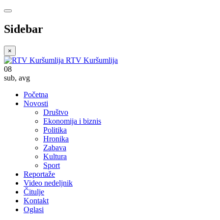
Sidebar
×
RTV Kuršumlija
08
sub
,
avg
Početna
Novosti
Društvo
Ekonomija i biznis
Politika
Hronika
Zabava
Kultura
Sport
Reportaže
Video nedeljnik
Čitulje
Kontakt
Oglasi