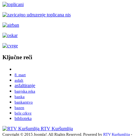
Ključne reči
8. mart
asfalt
asfaltiranje
banjska reka
banka
bankarstvo
bazen
bele crkve
biblioteka
RTV Kuršumlija
Copyright © 2015 Joomla!. All Rights Reserved. Powered by
RTV Kuršumlija
-