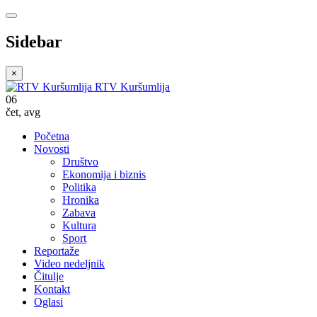
Sidebar
×
RTV Kuršumlija
06
čet
,
avg
Početna
Novosti
Društvo
Ekonomija i biznis
Politika
Hronika
Zabava
Kultura
Sport
Reportaže
Video nedeljnik
Čitulje
Kontakt
Oglasi