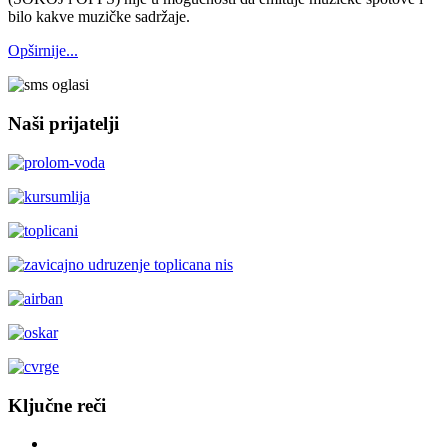
bilo kakve muzičke sadržaje.
Opširnije...
Naši prijatelji
Ključne reči