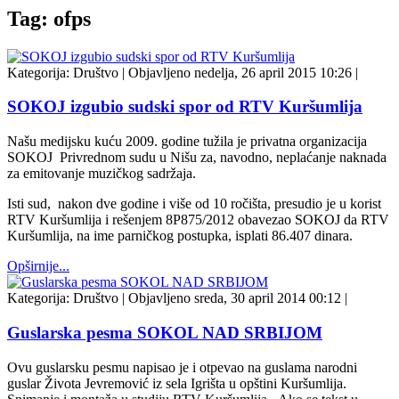
Tag: ofps
Kategorija:
Društvo
|
Objavljeno nedelja, 26 april 2015 10:26
|
SOKOJ izgubio sudski spor od RTV Kuršumlija
Našu medijsku kuću 2009. godine tužila je privatna organizacija
SOKOJ Privrednom sudu u Nišu za, navodno, neplaćanje naknada
za emitovanje muzičkog sadržaja.
Isti sud, nakon dve godine i više od 10 ročišta, presudio je u korist
RTV Kuršumlija i rešenjem 8P875/2012 obavezao SOKOJ da RTV
Kuršumlija, na ime parničkog postupka, isplati 86.407 dinara.
Opširnije...
Kategorija:
Društvo
|
Objavljeno sreda, 30 april 2014 00:12
|
Guslarska pesma SOKOL NAD SRBIJOM
Ovu guslarsku pesmu napisao je i otpevao na guslama narodni
guslar Života Jevremović iz sela Igrišta u opštini Kuršumlija.