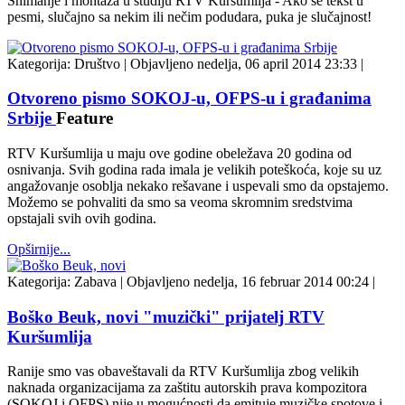
Snimanje i montaža u studiju RTV Kuršumlija - Ako se tekst u
pesmi, slučajno sa nekim ili nečim podudara, puka je slučajnost!
Kategorija:
Društvo
|
Objavljeno nedelja, 06 april 2014 23:33
|
Otvoreno pismo SOKOJ-u, OFPS-u i građanima
Srbije
Feature
RTV Kuršumlija u maju ove godine obeležava 20 godina od
osnivanja. Svih godina rada imala je velikih poteškoća, koje su uz
angažovanje osoblja nekako rešavane i uspevali smo da opstajemo.
Možemo se pohvaliti da smo sa veoma skromnim sredstvima
opstajali svih ovih godina.
Opširnije...
Kategorija:
Zabava
|
Objavljeno nedelja, 16 februar 2014 00:24
|
Boško Beuk, novi "muzički" prijatelj RTV
Kuršumlija
Ranije smo vas obaveštavali da RTV Kuršumlija zbog velikih
naknada organizacijama za zaštitu autorskih prava kompozitora
(SOKOJ i OFPS) nije u mogućnosti da emituje muzičke spotove i