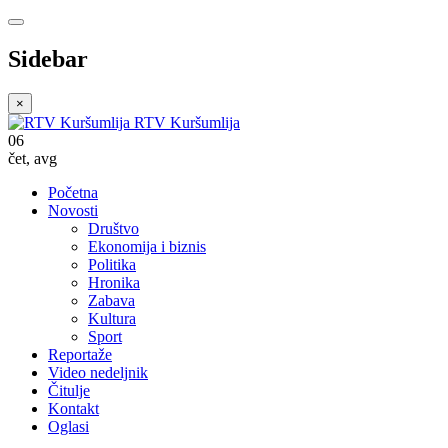
Sidebar
×
RTV Kuršumlija
06
čet
,
avg
Početna
Novosti
Društvo
Ekonomija i biznis
Politika
Hronika
Zabava
Kultura
Sport
Reportaže
Video nedeljnik
Čitulje
Kontakt
Oglasi