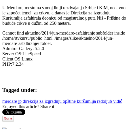
U Merdaru, mestu na samoj liniji razdvajanja Srbije i KiM, nedavno
je započet temelj za crkvu, a danas je Direkcija za izgradnju
Kuršumlija asfaltirala deonicu od magistralnog puta Niš - Priština do
buduće crkve u dužini od 250 metara.
Cannot find aktuelno/2014/jun-merdare-asfaltiranje subfolder inside
/home/rtvkursu/public_html../images/slike/aktuelno/2014/jun-
merdare-asfaltiranje/ folder.
Admiror Gallery: 5.2.0
Server OS:LiteSpeed
Client OS:Linux
PHP:7.2.34
AdmirorGallery 5.2.0
, author/s
Vasiljevski
&
Kekeljevic
.
Tagged under:
merdare
jp direkcija za izgradnju opštine kuršumlija
radoljub vidić
Enjoyed this article? Share it