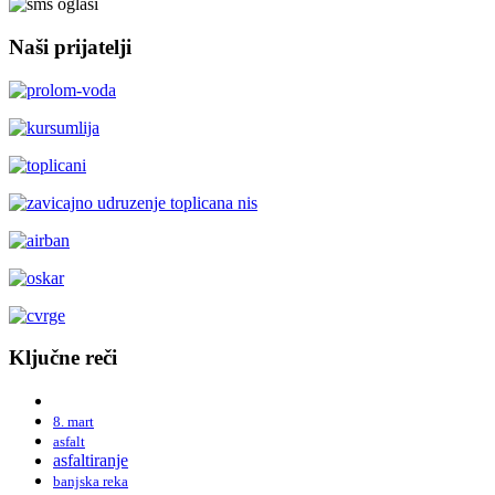
Naši prijatelji
Ključne reči
8. mart
asfalt
asfaltiranje
banjska reka