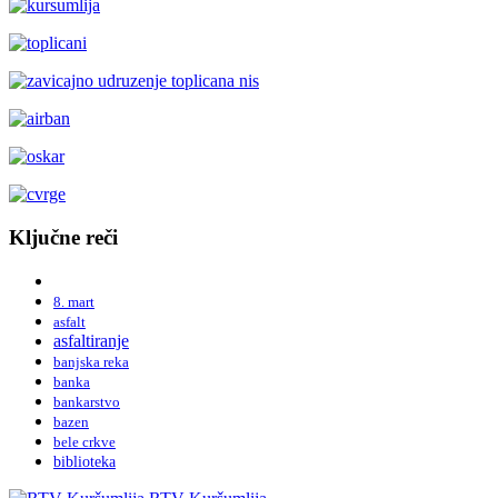
Ključne reči
8. mart
asfalt
asfaltiranje
banjska reka
banka
bankarstvo
bazen
bele crkve
biblioteka