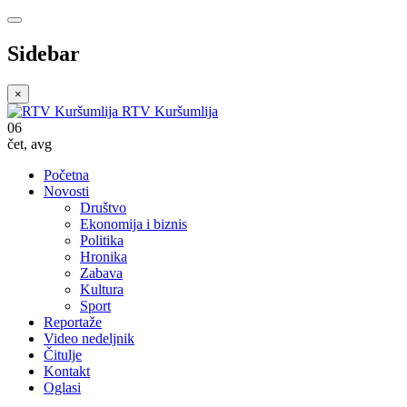
Sidebar
×
RTV Kuršumlija
06
čet
,
avg
Početna
Novosti
Društvo
Ekonomija i biznis
Politika
Hronika
Zabava
Kultura
Sport
Reportaže
Video nedeljnik
Čitulje
Kontakt
Oglasi