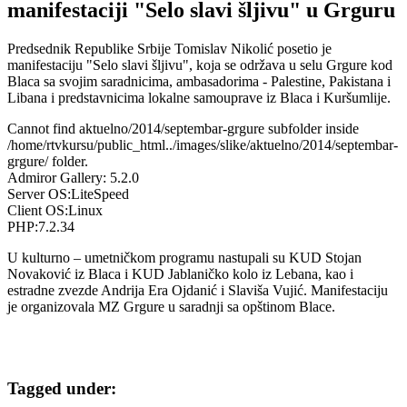
manifestaciji "Selo slavi šljivu" u Grguru
Predsednik Republike Srbije Tomislav Nikolić posetio je
manifestaciju "Selo slavi šljivu", koja se održava u selu Grgure kod
Blaca sa svojim saradnicima, ambasadorima - Palestine, Pakistana i
Libana i predstavnicima lokalne samouprave iz Blaca i Kuršumlije.
Cannot find aktuelno/2014/septembar-grgure subfolder inside
/home/rtvkursu/public_html../images/slike/aktuelno/2014/septembar-
grgure/ folder.
Admiror Gallery: 5.2.0
Server OS:LiteSpeed
Client OS:Linux
PHP:7.2.34
U kulturno – umetničkom programu nastupali su KUD Stojan
Novaković iz Blaca i KUD Jablaničko kolo iz Lebana, kao i
estradne zvezde Andrija Era Ojdanić i Slaviša Vujić. Manifestaciju
je organizovala MZ Grgure u saradnji sa opštinom Blace.
AdmirorGallery 5.2.0
, author/s
Vasiljevski
&
Kekeljevic
.
Tagged under: