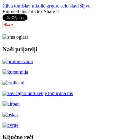
šljiva
tomislav nikolić
grgure
selo slavi šljivu
Enjoyed this article? Share it
Naši prijatelji
Ključne reči