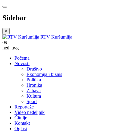
Sidebar
×
RTV Kuršumlija
09
ned
,
avg
Početna
Novosti
Društvo
Ekonomija i biznis
Politika
Hronika
Zabava
Kultura
Sport
Reportaže
Video nedeljnik
Čitulje
Kontakt
Oglasi