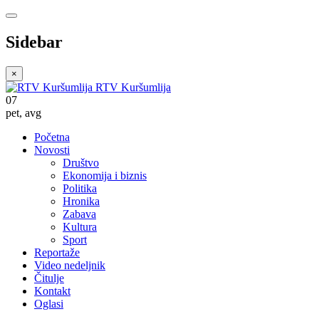
Sidebar
×
RTV Kuršumlija
07
pet
,
avg
Početna
Novosti
Društvo
Ekonomija i biznis
Politika
Hronika
Zabava
Kultura
Sport
Reportaže
Video nedeljnik
Čitulje
Kontakt
Oglasi