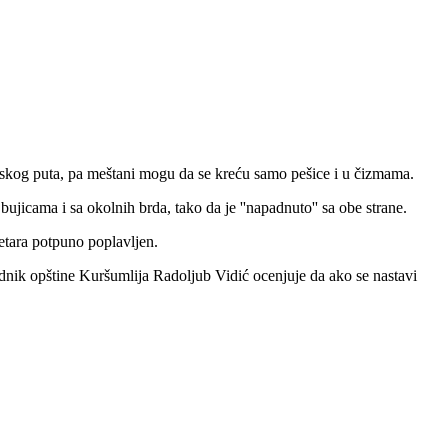
seoskog puta, pa meštani mogu da se kreću samo pešice i u čizmama.
ujicama i sa okolnih brda, tako da je ''napadnuto'' sa obe strane.
metara potpuno poplavljen.
sednik opštine Kuršumlija Radoljub Vidić ocenjuje da ako se nastavi