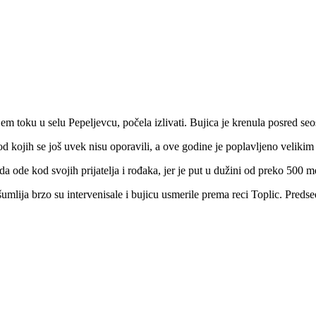
jem toku u selu Pepeljevcu, počela izlivati. Bujica je krenula posred 
 kojih se još uvek nisu oporavili, a ove godine je poplavljeno velikim b
a ode kod svojih prijatelja i rođaka, jer je put u dužini od preko 500 
šumlija brzo su intervenisale i bujicu usmerile prema reci Toplic. Pred