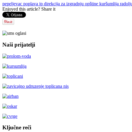
pepeljevac
poplava
jp direkcija za izgradnju opštine kuršumlija
radolj
Enjoyed this article? Share it
Naši prijatelji
Ključne reči