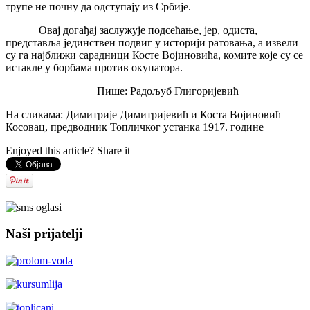
трупе не почну да одступају из Србије.
Овај догађај заслужује подсећање, јер, одиста,
представља јединствен подвиг у историји ратовања, а извели
су га најближи сарадници Косте Војиновића, комите које су се
истакле у борбама против окупатора.
Пише: Радољуб Глигоријевић
На сликама: Димитрије Димитријевић и Коста Војиновић
Косовац, предводник Топличког устанка 1917. године
Enjoyed this article? Share it
Naši prijatelji