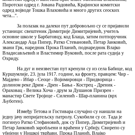
Пиротски одред г. Јована Радовића, Крајински комитски
одред војводе Тошка Влаховића и много других сеоских
чета...''.
За полазак на далеки пут добровољно су се пријавили
устаници: свештеник Димитрије Димитријевић, учитељ
основне школе у Барбатовцу, код Блаца, затим потпоручник
Александар Аца Пипер, Ратко Стевановић, Петар Јанковић,
звани Грк, наредник Прока Планић, поднаредник Влајко
Владисављевић и Властимир Вуковић, после рата судија у
Охриду.
На дуг и неизвестан пут кренули су из села Бабице, код
Куршумлије, 23. јула 1917. године, ка фронту, правцем: Чир -
Мајдево - Ибар - Сеоце - Војимировци - Придворица -
долином реке Дрим - Дрен - Бања - Кострец - Дреник -
Ораховац - Велика Хоча - друм за Душанов Призрен -
манастир Свете Тројице - Силенић - Шар-планина (врх
Љуботен).
Између Тетова и Гостивара случајно су наишли на
једну јачу непријатељску патролу. Сукобили су се. Тада је
погинуо Ратко Стефановић, док су Пипер, Димитријевић и
Петар Јанковић заробљени и враћени у Србију. Свирепо су
убијени у Нишкој тврђави. Прока Планић, Влајко