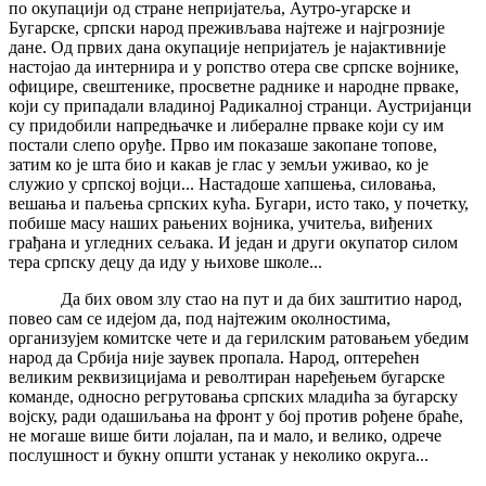
по окупацији од стране непријатеља, Аутро-угарске и
Бугарске, српски народ преживљава најтеже и најгрозније
дане. Од првих дана окупације непријатељ је најактивније
настојао да интернира и у ропство отера све српске војнике,
официре, свештенике, просветне раднике и народне прваке,
који су припадали владиној Радикалној странци. Аустријанци
су придобили напредњачке и либералне прваке који су им
постали слепо оруђе. Прво им показаше закопане топове,
затим ко је шта био и какав је глас у земљи уживао, ко је
служио у српској војци... Настадоше хапшења, силовања,
вешања и паљења српских кућа. Бугари, исто тако, у почетку,
побише масу наших рањених војника, учитеља, виђених
грађана и угледних сељака. И један и други окупатор силом
тера српску децу да иду у њихове школе...
Да бих овом злу стао на пут и да бих заштитио народ,
повео сам се идејом да, под најтежим околностима,
организујем комитске чете и да герилским ратовањем убедим
народ да Србија није заувек пропала. Народ, оптерећен
великим реквизицијама и револтиран наређењем бугарске
команде, односно регрутовања српских младића за бугарску
војску, ради одашиљања на фронт у бој против рођене браће,
не могаше више бити лојалан, па и мало, и велико, одрече
послушност и букну општи устанак у неколико округа...