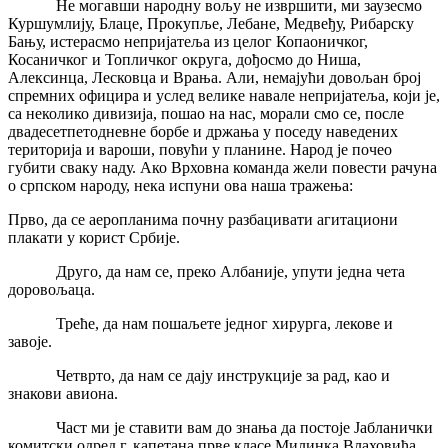
Не могавши народну вољу не извршити, ми заузесмо
Куршумлију, Блаце, Прокупље, Лебане, Медвеђу, Рибарску
Бању, истерасмо непријатеља из целог Копаоничког,
Косаничког и Топличког округа, дођосмо до Ниша,
Алексинца, Лесковца и Врања. Али, немајући довољан број
спремних официра и услед велике навале непријатеља, који је,
са неколико дивизија, пошао на нас, морали смо се, после
двадесетпетодневне борбе и држања у поседу наведених
територија и вароши, повући у планине. Народ је почео
губити сваку наду. Ако Врховна команда жели повести рачуна
о српском народу, нека испуни ова наша тражења:
Прво, да се аеропланима почну разбацивати агитациони
плакати у корист Србије.
Друго, да нам се, преко Албаније, упути једна чета
доровољаца.
Треће, да нам пошаљете једног хирурга, лекове и
завоје.
Четврто, да нам се дају инструкције за рад, као и
знакови авиона.
Част ми је ставити вам до знања да постоје Јабланички
комитски одред г. капетана прве класе Милинка Влаховића,