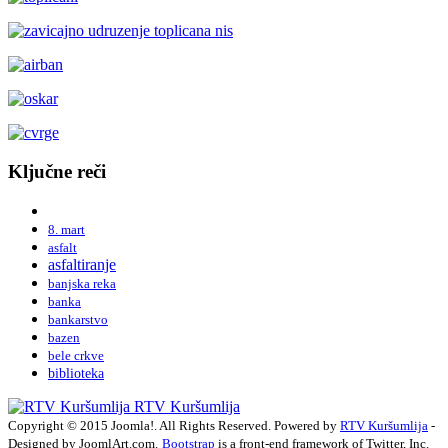
Ključne reči
8. mart
asfalt
asfaltiranje
banjska reka
banka
bankarstvo
bazen
bele crkve
biblioteka
RTV Kuršumlija
Copyright © 2015 Joomla!. All Rights Reserved. Powered by
RTV Kuršumlija
-
Designed by JoomlArt.com.
Bootstrap
is a front-end framework of Twitter, Inc.