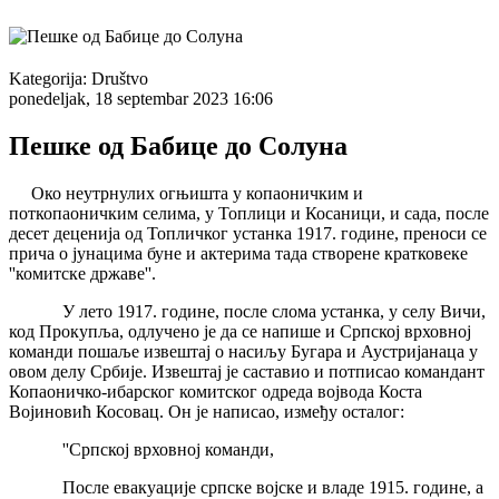
Kategorija:
Društvo
ponedeljak, 18 septembar 2023 16:06
Пешке од Бабице до Солуна
Око неутрнулих огњишта у копаоничким и
поткопаоничким селима, у Топлици и Косаници, и сада, после
десет деценија од Топличког устанка 1917. године, преноси се
прича о јунацима буне и актерима тада створене кратковеке
''комитске државе''.
У лето 1917. године, после слома устанка, у селу Вичи,
код Прокупља, одлучено је да се напише и Српској врховној
команди пошаље извештај о насиљу Бугара и Аустријанаца у
овом делу Србије. Извештај је саставио и потписао командант
Копаоничко-ибарског комитског одреда војвода Коста
Војиновић Косовац. Он је написао, између осталог:
''Српској врховној команди,
После евакуације српске војске и владе 1915. године, а