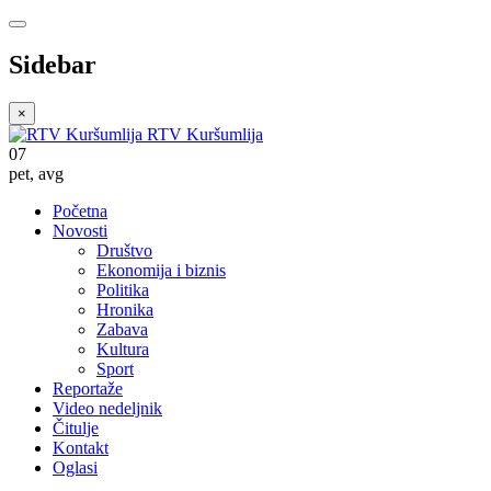
Sidebar
×
RTV Kuršumlija
07
pet
,
avg
Početna
Novosti
Društvo
Ekonomija i biznis
Politika
Hronika
Zabava
Kultura
Sport
Reportaže
Video nedeljnik
Čitulje
Kontakt
Oglasi