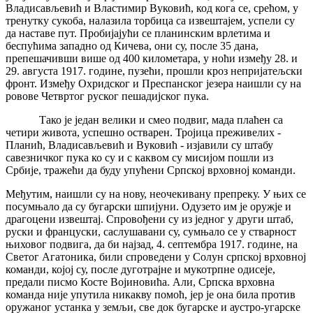
Владисављевић и Властимир Вуковић, код кога се, срећом, у
тренутку сукоба, налазила торбица са извештајем, успели су
да наставе пут. Пробијајући се планинским врлетима и
беспућима западно од Кичева, они су, после 35 дана,
препешачивши више од 400 километара, у ноћи између 28. и
29. августа 1917. године, пузећи, прошли кроз непријатељски
фронт. Између Охридског и Преспанског језера наишли су на
ровове Четвртог руског пешадијског пука.
Тако је један велики и смео подвиг, мада плаћен са
четири живота, успешно остварен. Тројица преживелих -
Планић, Владисављевић и Вуковић - изјавили су штабу
савезничког пука ко су и с каквом су мисијом пошли из
Србије, тражећи да буду упућени Српској врховној команди.
Међутим, наишли су на нову, неочекивану препреку. У њих се
посумњало да су бугарски шпијуни. Одузето им је оружје и
драгоцени извештај. Спровођени су из једног у други штаб,
руски и француски, саслушавани су, сумњало се у стварност
њиховог подвига, да би најзад, 4. септембра 1917. године, на
Светог Агатоника, били спроведени у Солун српској врховној
команди, којој су, после дуготрајне и мукотрпне одисеје,
предали писмо Косте Војиновића. Али, Српска врховна
команда није упутила никакву помоћ, јер је она била против
оружаног устанка у земљи, све док бугарске и аустро-угарске