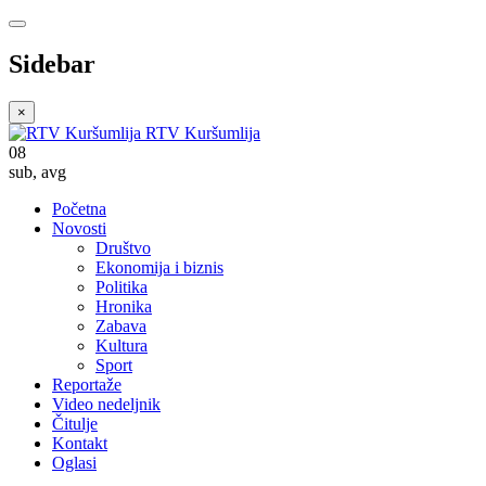
Sidebar
×
RTV Kuršumlija
08
sub
,
avg
Početna
Novosti
Društvo
Ekonomija i biznis
Politika
Hronika
Zabava
Kultura
Sport
Reportaže
Video nedeljnik
Čitulje
Kontakt
Oglasi