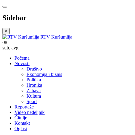
Sidebar
×
RTV Kuršumlija
08
sub
,
avg
Početna
Novosti
Društvo
Ekonomija i biznis
Politika
Hronika
Zabava
Kultura
Sport
Reportaže
Video nedeljnik
Čitulje
Kontakt
Oglasi