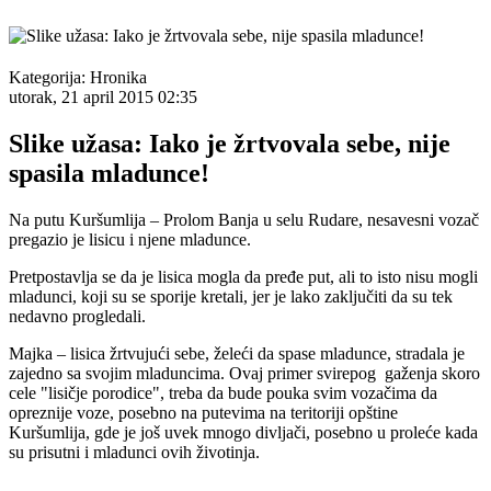
Kategorija:
Hronika
utorak, 21 april 2015 02:35
Slike užasa: Iako je žrtvovala sebe, nije
spasila mladunce!
Na putu Kuršumlija – Prolom Banja u selu Rudare, nesavesni vozač
pregazio je lisicu i njene mladunce.
Pretpostavlja se da je lisica mogla da pređe put, ali to isto nisu mogli
mladunci, koji su se sporije kretali, jer je lako zaključiti da su tek
nedavno progledali.
Majka – lisica žrtvujući sebe, želeći da spase mladunce, stradala je
zajedno sa svojim mladuncima. Ovaj primer svirepog gaženja skoro
cele "lisičje porodice", treba da bude pouka svim vozačima da
opreznije voze, posebno na putevima na teritoriji opštine
Kuršumlija, gde je još uvek mnogo divljači, posebno u proleće kada
su prisutni i mladunci ovih životinja.