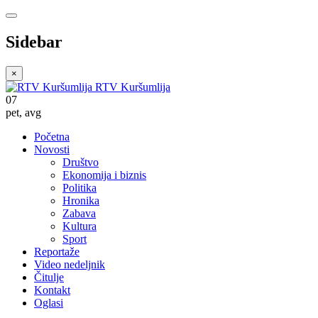
Sidebar
×
RTV Kuršumlija
07
pet
,
avg
Početna
Novosti
Društvo
Ekonomija i biznis
Politika
Hronika
Zabava
Kultura
Sport
Reportaže
Video nedeljnik
Čitulje
Kontakt
Oglasi