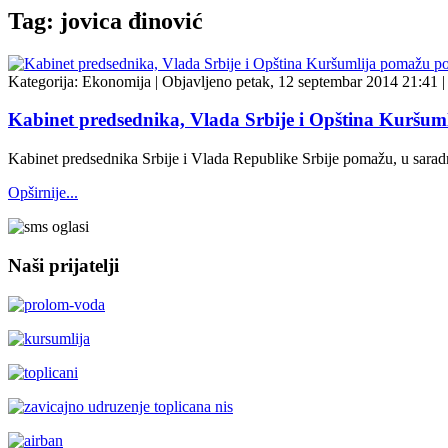
Tag: jovica đinović
Kategorija:
Ekonomija
|
Objavljeno petak, 12 septembar 2014 21:41
|
Kabinet predsednika, Vlada Srbije i Opština Kuršum
Kabinet predsednika Srbije i Vlada Republike Srbije pomažu, u sarad
Opširnije...
Naši prijatelji