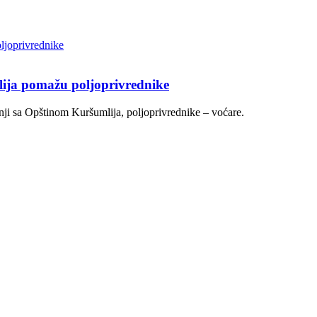
lija pomažu poljoprivrednike
nji sa Opštinom Kuršumlija, poljoprivrednike – voćare.