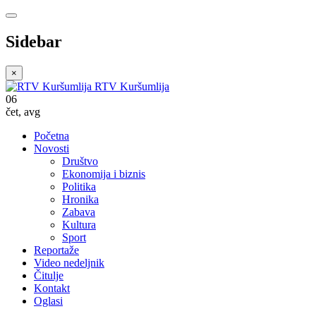
Sidebar
×
RTV Kuršumlija
06
čet
,
avg
Početna
Novosti
Društvo
Ekonomija i biznis
Politika
Hronika
Zabava
Kultura
Sport
Reportaže
Video nedeljnik
Čitulje
Kontakt
Oglasi