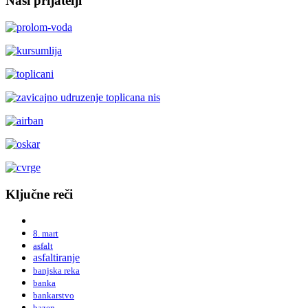
Naši prijatelji
Ključne reči
8. mart
asfalt
asfaltiranje
banjska reka
banka
bankarstvo
bazen