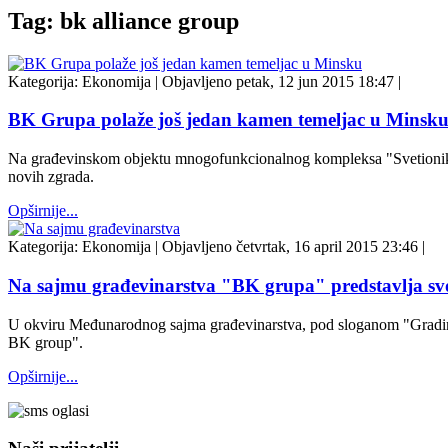
Tag: bk alliance group
Kategorija:
Ekonomija
|
Objavljeno petak, 12 jun 2015 18:47
|
BK Grupa polaže još jedan kamen temeljac u Minsk
Na građevinskom objektu mnogofunkcionalnog kompleksa "Svetionik M
novih zgrada.
Opširnije...
Kategorija:
Ekonomija
|
Objavljeno četvrtak, 16 april 2015 23:46
|
Na sajmu građevinarstva "BK grupa" predstavlja svo
U okviru Međunarodnog sajma građevinarstva, pod sloganom "Gradimo
BK group".
Opširnije...