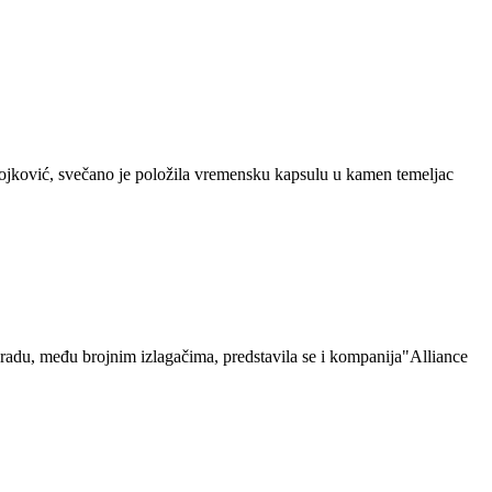
jković, svečano je položila vremensku kapsulu u kamen temeljac
du, među brojnim izlagačima, predstavila se i kompanija"Alliance