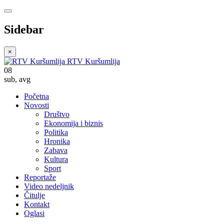
Sidebar
×
RTV Kuršumlija
08
sub
,
avg
Početna
Novosti
Društvo
Ekonomija i biznis
Politika
Hronika
Zabava
Kultura
Sport
Reportaže
Video nedeljnik
Čitulje
Kontakt
Oglasi