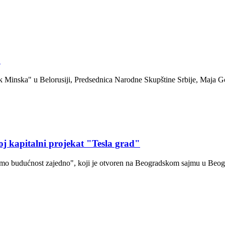
u
inska" u Belorusiji, Predsednica Narodne Skupštine Srbije, Maja Go
j kapitalni projekat "Tesla grad"
 budućnost zajedno", koji je otvoren na Beogradskom sajmu u Beogra