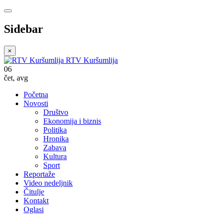
Sidebar
×
RTV Kuršumlija
06
čet
,
avg
Početna
Novosti
Društvo
Ekonomija i biznis
Politika
Hronika
Zabava
Kultura
Sport
Reportaže
Video nedeljnik
Čitulje
Kontakt
Oglasi