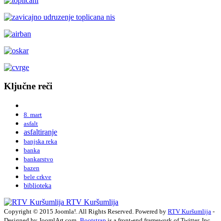
Ključne reči
8. mart
asfalt
asfaltiranje
banjska reka
banka
bankarstvo
bazen
bele crkve
biblioteka
RTV Kuršumlija
Copyright © 2015 Joomla!. All Rights Reserved. Powered by
RTV Kuršumlija
-
Designed by JoomlArt.com.
Bootstrap
is a front-end framework of Twitter, Inc.