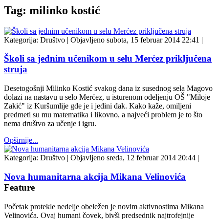
Tag: milinko kostić
Kategorija:
Društvo
|
Objavljeno subota, 15 februar 2014 22:41
|
Školi sa jednim učenikom u selu Merćez priključena
struja
Desetogošnji Milinko Kostić svakog dana iz susednog sela Magovo
dolazi na nastavu u selo Merćez, u isturenom odeljenju OŠ "Miloje
Zakić" iz Kuršumlije gde je i jedini đak. Kako kaže, omiljeni
predmeti su mu matematika i likovno, a najveći problem je to što
nema društvo za učenje i igru.
Opširnije...
Kategorija:
Društvo
|
Objavljeno sreda, 12 februar 2014 20:44
|
Nova humanitarna akcija Mikana Velinovića
Feature
Početak protekle nedelje obeležen je novim aktivnostima Mikana
Velinovića. Ovaj humani čovek, bivši predsednik najtrofejnije