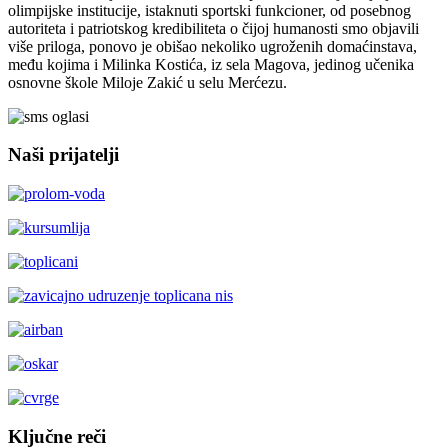
olimpijske institucije, istaknuti sportski funkcioner, od posebnog
autoriteta i patriotskog kredibiliteta o čijoj humanosti smo objavili
više priloga, ponovo je obišao nekoliko ugroženih domaćinstava,
među kojima i Milinka Kostića, iz sela Magova, jedinog učenika
osnovne škole Miloje Zakić u selu Merćezu.
Naši prijatelji
Ključne reči