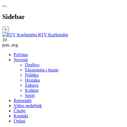
Sidebar
×
RTV Kuršumlija
10
pon
,
avg
Početna
Novosti
Društvo
Ekonomija i biznis
Politika
Hronika
Zabava
Kultura
Sport
Reportaže
Video nedeljnik
Čitulje
Kontakt
Oglasi