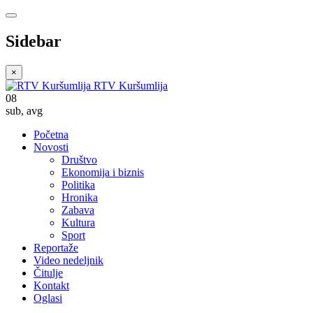
Sidebar
×
RTV Kuršumlija
08
sub
,
avg
Početna
Novosti
Društvo
Ekonomija i biznis
Politika
Hronika
Zabava
Kultura
Sport
Reportaže
Video nedeljnik
Čitulje
Kontakt
Oglasi