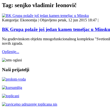
Tag: senjko vladimir leonovič
Kategorija:
Ekonomija
|
Objavljeno petak, 12 jun 2015 18:47
|
BK Grupa polaže još jedan kamen temeljac u Minsk
Na građevinskom objektu mnogofunkcionalnog kompleksa "Svetionik M
novih zgrada.
Opširnije...
Naši prijatelji