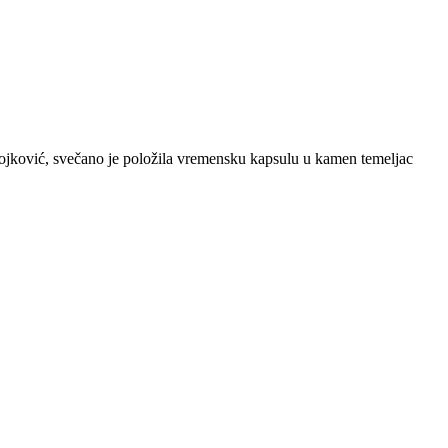
jković, svečano je položila vremensku kapsulu u kamen temeljac