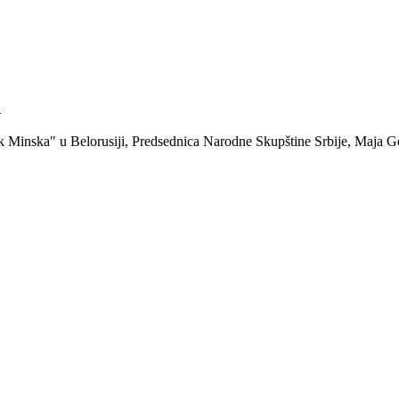
u
inska" u Belorusiji, Predsednica Narodne Skupštine Srbije, Maja Go